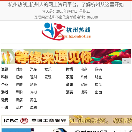
杭州热线_杭州人的网上资讯平台，了解杭州从这里开始
今天是：2026年8月7日 星期五
互联网违法和不良信息举报电话：962000
广告
资讯
财经
汽车
娱乐
时尚
电商
数码
科技
证券
理财
宏观
家居
八卦
明星
企业
护肤
彩妆
商讯
家居
楼盘
游戏
导购
评测
消费
课程
出国
微商
疾病
养生
手游
网游
单机