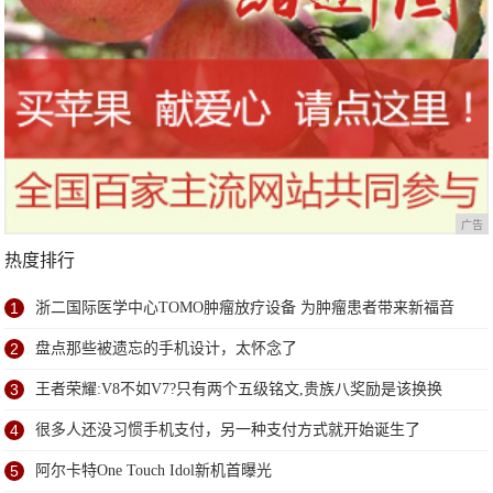
广告
热度排行
1
浙二国际医学中心TOMO肿瘤放疗设备 为肿瘤患者带来新福音
2
盘点那些被遗忘的手机设计，太怀念了
3
王者荣耀:V8不如V7?只有两个五级铭文,贵族八奖励是该换换
4
很多人还没习惯手机支付，另一种支付方式就开始诞生了
5
阿尔卡特One Touch Idol新机首曝光