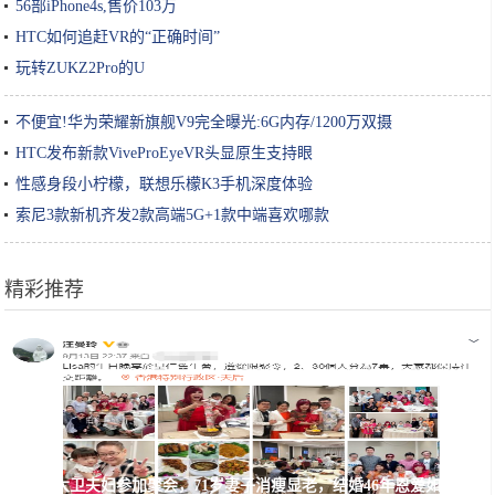
56部iPhone4s,售价103万
HTC如何追赶VR的“正确时间”
玩转ZUKZ2Pro的U
不便宜!华为荣耀新旗舰V9完全曝光:6G内存/1200万双摄
HTC发布新款ViveProEyeVR头显原生支持眼
性感身段小柠檬，联想乐檬K3手机深度体验
索尼3款新机齐发2款高端5G+1款中端喜欢哪款
精彩推荐
姜大卫夫妇参加聚会，71岁妻子消瘦显老，结婚46年恩爱如初