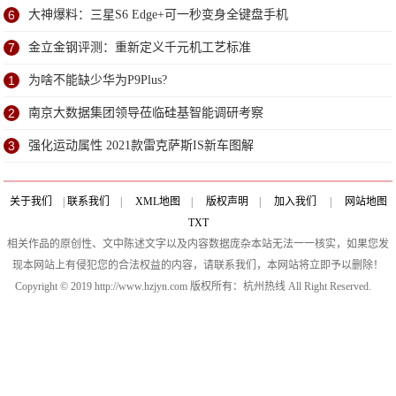
6
大神爆料：三星S6 Edge+可一秒变身全键盘手机
7
金立金钢评测：重新定义千元机工艺标准
1
为啥不能缺少华为P9Plus?
2
南京大数据集团领导莅临硅基智能调研考察
3
强化运动属性 2021款雷克萨斯IS新车图解
关于我们
|
联系我们
|
XML地图
|
版权声明
|
加入我们
|
网站地图
TXT
相关作品的原创性、文中陈述文字以及内容数据庞杂本站无法一一核实，如果您发
现本网站上有侵犯您的合法权益的内容，请联系我们，本网站将立即予以删除！
Copyright © 2019 http://www.hzjyn.com 版权所有：杭州热线 All Right Reserved.