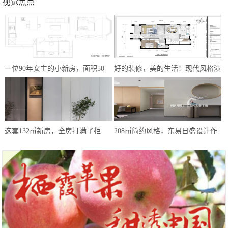
视觉焦点
一位90年女主的小新房，面积50
好的装修，美的生活！现代风格演
㎡，简约式风格，让我越看越爱
绎，心之所向方为家
这套132㎡新房，全房打满了柜
208㎡简约风格，东易日盛设计作
子，效果却极简大气，让人极度放
品——《遇·见》
松