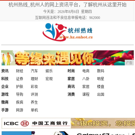
杭州热线_杭州人的网上资讯平台，了解杭州从这里开始
今天是：2026年8月6日 星期四
互联网违法和不良信息举报电话：962000
广告
资讯
财经
汽车
娱乐
时尚
电商
数码
科技
证券
理财
宏观
家居
八卦
明星
企业
护肤
彩妆
商讯
家居
楼盘
游戏
导购
评测
消费
课程
出国
微商
疾病
养生
手游
网游
单机