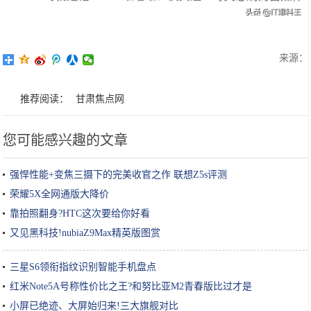
来源：
推荐阅读：
甘肃焦点网
您可能感兴趣的文章
强悍性能+变焦三摄下的完美收官之作 联想Z5s评测
荣耀5X全网通版大降价
靠拍照翻身?HTC这次要给你好看
又见黑科技!nubiaZ9Max精英版图赏
三星S6领衔指纹识别智能手机盘点
红米Note5A号称性价比之王?和努比亚M2青春版比过才是
小屏已绝迹、大屏始归来!三大旗舰对比