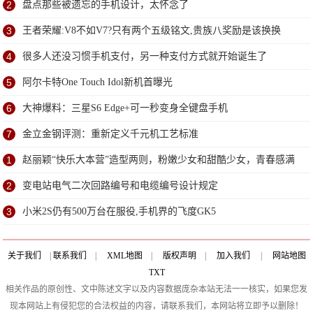
2
盘点那些被遗忘的手机设计，太怀念了
3
王者荣耀:V8不如V7?只有两个五级铭文,贵族八奖励是该换换
4
很多人还没习惯手机支付，另一种支付方式就开始诞生了
5
阿尔卡特One Touch Idol新机首曝光
6
大神爆料：三星S6 Edge+可一秒变身全键盘手机
7
金立金钢评测：重新定义千元机工艺标准
1
赵丽颖“快乐大本营”造型两则，粉嫩少女和甜酷少女，青春感满
格
2
变电站电气二次回路编号和电缆编号设计规定
3
小米2S仍有500万台在服役,手机界的飞度GK5
关于我们
|
联系我们
|
XML地图
|
版权声明
|
加入我们
|
网站地图
TXT
相关作品的原创性、文中陈述文字以及内容数据庞杂本站无法一一核实，如果您发
现本网站上有侵犯您的合法权益的内容，请联系我们，本网站将立即予以删除！