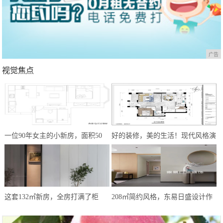
广告
视觉焦点
一位90年女主的小新房，面积50
好的装修，美的生活！现代风格演
㎡，简约式风格，让我越看越爱
绎，心之所向方为家
这套132㎡新房，全房打满了柜
208㎡简约风格，东易日盛设计作
子，效果却极简大气，让人极度放
品——《遇·见》