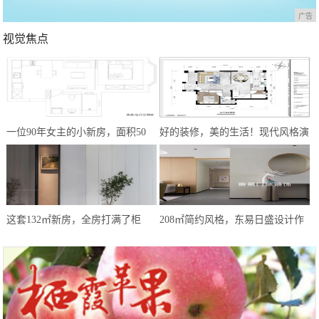
广告
视觉焦点
一位90年女主的小新房，面积50
好的装修，美的生活！现代风格演
㎡，简约式风格，让我越看越爱
绎，心之所向方为家
这套132㎡新房，全房打满了柜
208㎡简约风格，东易日盛设计作
子，效果却极简大气，让人极度放
品——《遇·见》
松