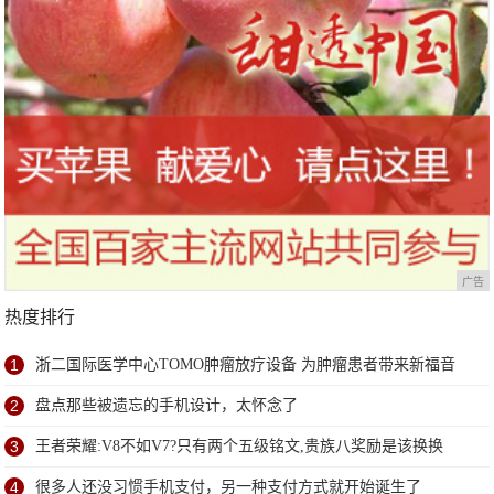
广告
热度排行
1
浙二国际医学中心TOMO肿瘤放疗设备 为肿瘤患者带来新福音
2
盘点那些被遗忘的手机设计，太怀念了
3
王者荣耀:V8不如V7?只有两个五级铭文,贵族八奖励是该换换
4
很多人还没习惯手机支付，另一种支付方式就开始诞生了