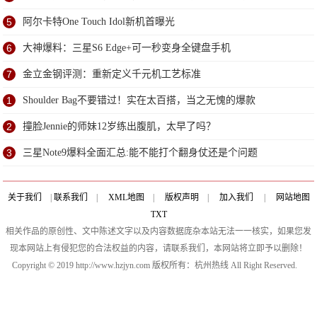
5
阿尔卡特One Touch Idol新机首曝光
6
大神爆料：三星S6 Edge+可一秒变身全键盘手机
7
金立金钢评测：重新定义千元机工艺标准
1
Shoulder Bag不要错过！实在太百搭，当之无愧的爆款
2
撞脸Jennie的师妹12岁练出腹肌，太早了吗？
3
三星Note9爆料全面汇总:能不能打个翻身仗还是个问题
关于我们
|
联系我们
|
XML地图
|
版权声明
|
加入我们
|
网站地图
TXT
相关作品的原创性、文中陈述文字以及内容数据庞杂本站无法一一核实，如果您发
现本网站上有侵犯您的合法权益的内容，请联系我们，本网站将立即予以删除！
Copyright © 2019 http://www.hzjyn.com 版权所有：杭州热线 All Right Reserved.