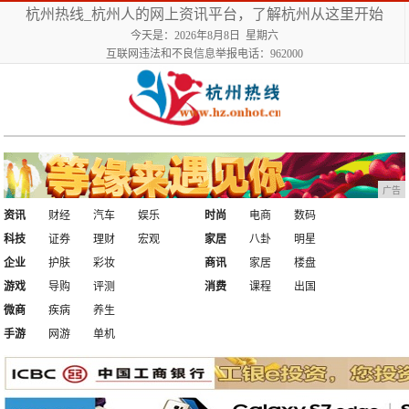
杭州热线_杭州人的网上资讯平台，了解杭州从这里开始
今天是：2026年8月8日 星期六
互联网违法和不良信息举报电话：962000
广告
资讯
财经
汽车
娱乐
时尚
电商
数码
科技
证券
理财
宏观
家居
八卦
明星
企业
护肤
彩妆
商讯
家居
楼盘
游戏
导购
评测
消费
课程
出国
微商
疾病
养生
手游
网游
单机