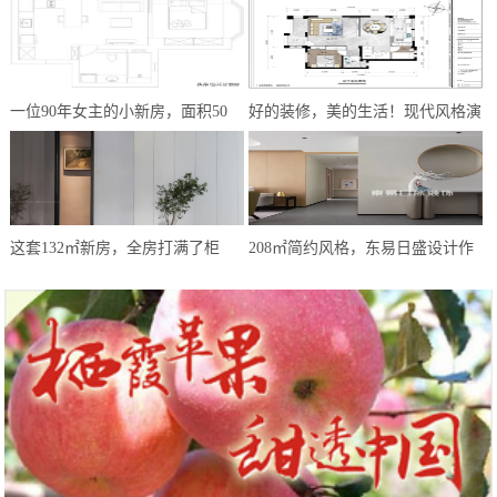
一位90年女主的小新房，面积50
好的装修，美的生活！现代风格演
㎡，简约式风格，让我越看越爱
绎，心之所向方为家
这套132㎡新房，全房打满了柜
208㎡简约风格，东易日盛设计作
子，效果却极简大气，让人极度放
品——《遇·见》
松