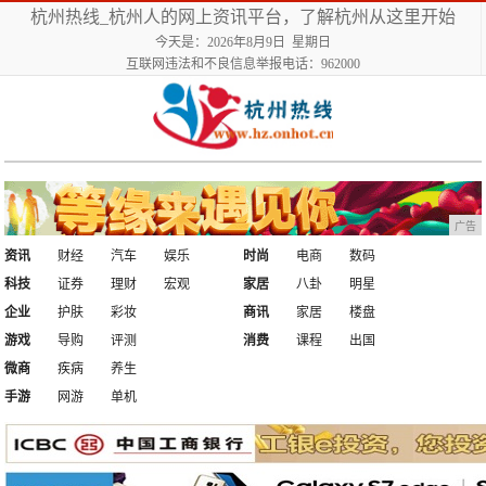
杭州热线_杭州人的网上资讯平台，了解杭州从这里开始
今天是：2026年8月9日 星期日
互联网违法和不良信息举报电话：962000
广告
资讯
财经
汽车
娱乐
时尚
电商
数码
科技
证券
理财
宏观
家居
八卦
明星
企业
护肤
彩妆
商讯
家居
楼盘
游戏
导购
评测
消费
课程
出国
微商
疾病
养生
手游
网游
单机