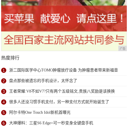
广告
热度排行
1
浙二国际医学中心TOMO肿瘤放疗设备 为肿瘤患者带来新福音
2
盘点那些被遗忘的手机设计，太怀念了
3
王者荣耀:V8不如V7?只有两个五级铭文,贵族八奖励是该换换
4
很多人还没习惯手机支付，另一种支付方式就开始诞生了
5
阿尔卡特One Touch Idol新机首曝光
6
大神爆料：三星S6 Edge+可一秒变身全键盘手机