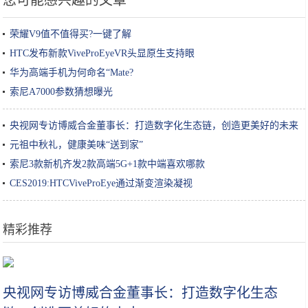
您可能感兴趣的文章
荣耀V9值不值得买?一键了解
HTC发布新款ViveProEyeVR头显原生支持眼
华为高端手机为何命名“Mate?
索尼A7000参数猜想曝光
央视网专访博威合金董事长：打造数字化生态链，创造更美好的未来
元祖中秋礼，健康美味“送到家”
索尼3款新机齐发2款高端5G+1款中端喜欢哪款
CES2019:HTCViveProEye通过渐变渲染凝视
精彩推荐
吃瓜爆料：杨洋，虞书欣，《夺冠》提档，《冬梦之约》
央视网专访博威合金董事长：打造数字化生态