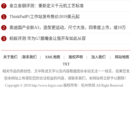
7
金立金钢评测：重新定义千元机工艺标准
1
ThinkPadP1工作站发布售价2019美元起
2
奥迪国产全新A3，造型更运动，尺寸大涨，四季度上市，或19万
起售
3
蚂蚁评测:华为G7晨曦金让我开车如此从容
关于我们
|
联系我们
|
XML地图
|
版权声明
|
加入我们
|
网站地图
TXT
相关作品的原创性、文中陈述文字以及内容数据庞杂本站无法一一核实，如果您发
现本网站上有侵犯您的合法权益的内容，请联系我们，本网站将立即予以删除！
Copyright © 2019 http://www.hzjyn.com 版权所有：杭州热线 All Right Reserved.