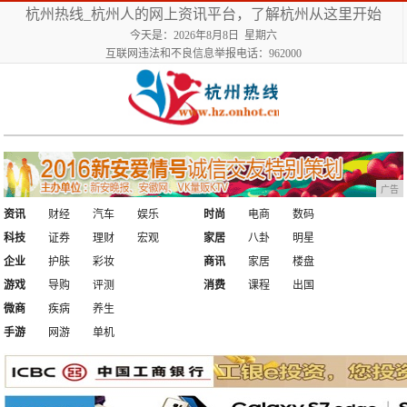
杭州热线_杭州人的网上资讯平台，了解杭州从这里开始
今天是：2026年8月8日 星期六
互联网违法和不良信息举报电话：962000
广告
资讯
财经
汽车
娱乐
时尚
电商
数码
科技
证券
理财
宏观
家居
八卦
明星
企业
护肤
彩妆
商讯
家居
楼盘
游戏
导购
评测
消费
课程
出国
微商
疾病
养生
手游
网游
单机