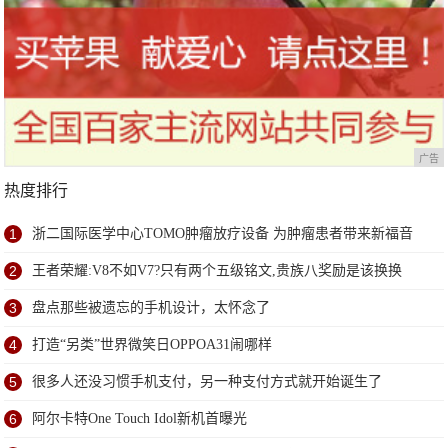
广告
热度排行
1
浙二国际医学中心TOMO肿瘤放疗设备 为肿瘤患者带来新福音
2
王者荣耀:V8不如V7?只有两个五级铭文,贵族八奖励是该换换
3
盘点那些被遗忘的手机设计，太怀念了
4
打造“另类”世界微笑日OPPOA31闹哪样
5
很多人还没习惯手机支付，另一种支付方式就开始诞生了
6
阿尔卡特One Touch Idol新机首曝光