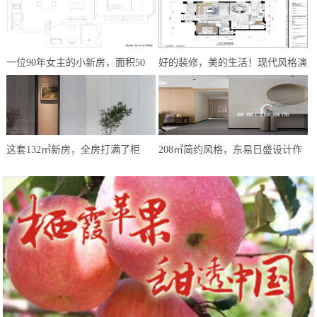
一位90年女主的小新房，面积50
好的装修，美的生活！现代风格演
㎡，简约式风格，让我越看越爱
绎，心之所向方为家
这套132㎡新房，全房打满了柜
208㎡简约风格，东易日盛设计作
子，效果却极简大气，让人极度放
品——《遇·见》
松