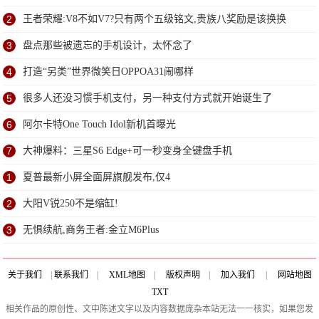
2
王者荣耀:V8不如V7?只有两个五级铭文,贵族八奖励是该换换
3
盘点那些被遗忘的手机设计，太怀念了
4
打造“另类”世界微笑日OPPOA31闹哪样
5
很多人还没习惯手机支付，另一种支付方式就开始诞生了
6
阿尔卡特One Touch Idol新机首曝光
7
大神爆料：三星S6 Edge+可一秒变身全键盘手机
1
夏普最新小屏全面屏旗舰发布,仅4
2
大阳V锐250不是缩缸!
3
无惧续航,商务王者:金立M6Plus
关于我们
|
联系我们
|
XML地图
|
版权声明
|
加入我们
|
网站地图
TXT
相关作品的原创性、文中陈述文字以及内容数据庞杂本站无法一一核实，如果您发