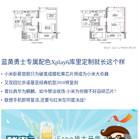
精装房不好看不要紧，家具陈设和软装配饰一换，照样漂亮又有格调
蓝黄勇士专属配色Xplay6库里定制就长这个样
小米卧薪尝胆只为破茧成蝶松果芯片将成为小米大杀器
又现回忆杀诺基亚经典机型2010将复刻
曾比肩华为麒麟、如今惨淡收场:小米为何做不好自研芯片?
联想手机即将复活,还要与红米在印度决战?