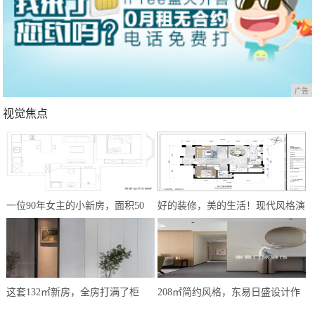
广告
视觉焦点
一位90年女主的小新房，面积50
好的装修，美的生活！现代风格演
㎡，简约式风格，让我越看越爱
绎，心之所向方为家
这套132㎡新房，全房打满了柜
208㎡简约风格，东易日盛设计作
子，效果却极简大气，让人极度放
品——《遇·见》