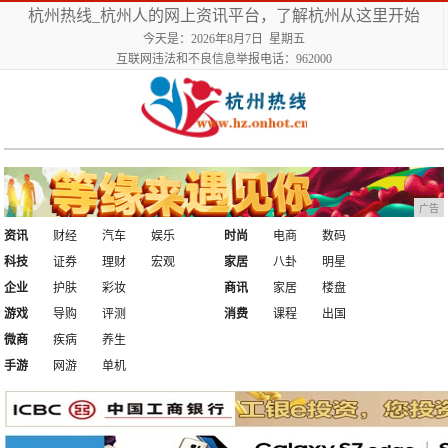
杭州热线_杭州人的网上资讯平台，了解杭州从这里开始
今天是：2026年8月7日 星期五
互联网违法和不良信息举报电话：962000
广告
资讯
财经
汽车
娱乐
时尚
电商
数码
科技
证券
理财
宏观
家居
八卦
明星
企业
护肤
彩妆
商讯
家居
楼盘
游戏
导购
评测
消费
课程
出国
微商
疾病
养生
手游
网游
单机