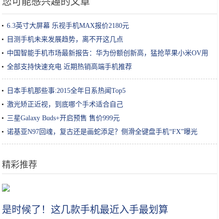
您可能感兴趣的文章
6.3英寸大屏幕 乐视手机MAX报价2180元
目测手机未来发展趋势，离不开这几点
中国智能手机市场最新报告：华为份额创新高，猛抢苹果小米OV用
户
全部支持快速充电 近期热销高端手机推荐
日本手机那些事:2015全年日系热闻Top5
激光矫正近视，到底哪个手术适合自己
三星Galaxy Buds+开启预售 售价999元
诺基亚N97回魂，复古还是画蛇添足？侧滑全键盘手机“FX”曝光
精彩推荐
《问道手游》持续火爆，吉比特疯狂派息！投资者为何冷眼围观
是时候了！这几款手机最近入手最划算