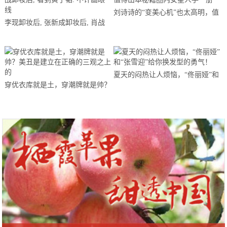
刘诗诗的“变美心机”也太高明，值
李现卸妆后, 张新成卸妆后, 肖战
得出本秘籍圈内女星人手一册
卸妆后, 看到黄子韬: 不许画眼线
夏天的闷热让人烦恼，“佟丽娅”和
穿优衣库就是土，穿潮牌就是帅？
“张雪迎”给你换发型的勇气！
美丑是建立在正确的三观之上的