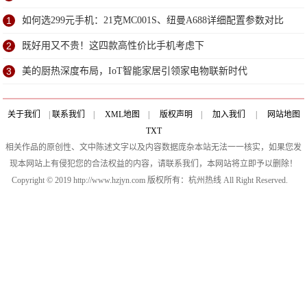
1
如何选299元手机：21克MC001S、纽曼A688详细配置参数对比
2
既好用又不贵！这四款高性价比手机考虑下
3
美的厨热深度布局，IoT智能家居引领家电物联新时代
关于我们
|
联系我们
|
XML地图
|
版权声明
|
加入我们
|
网站地图
TXT
相关作品的原创性、文中陈述文字以及内容数据庞杂本站无法一一核实，如果您发
现本网站上有侵犯您的合法权益的内容，请联系我们，本网站将立即予以删除！
Copyright © 2019 http://www.hzjyn.com 版权所有：杭州热线 All Right Reserved.