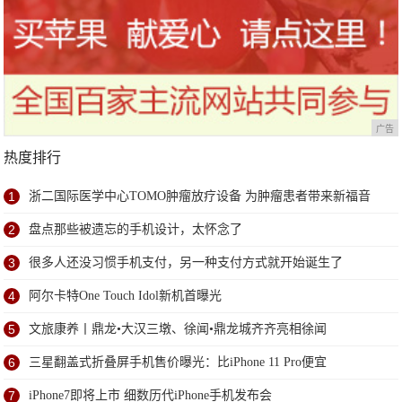
广告
热度排行
1
浙二国际医学中心TOMO肿瘤放疗设备 为肿瘤患者带来新福音
2
盘点那些被遗忘的手机设计，太怀念了
3
很多人还没习惯手机支付，另一种支付方式就开始诞生了
4
阿尔卡特One Touch Idol新机首曝光
5
文旅康养丨鼎龙•大汉三墩、徐闻•鼎龙城齐齐亮相徐闻
6
三星翻盖式折叠屏手机售价曝光：比iPhone 11 Pro便宜
7
iPhone7即将上市 细数历代iPhone手机发布会