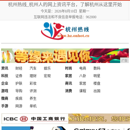
杭州热线_杭州人的网上资讯平台，了解杭州从这里开始
今天是：2026年8月10日 星期一
互联网违法和不良信息举报电话：962000
广告
资讯
财经
汽车
娱乐
时尚
电商
数码
科技
证券
理财
宏观
家居
八卦
明星
企业
护肤
彩妆
商讯
家居
楼盘
游戏
导购
评测
消费
课程
出国
微商
疾病
养生
手游
网游
单机