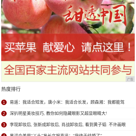
广告
热度排行
1
易遥：我适合短发，唐小米：我适合长发，顾森湘：我都能驾
驭！
2
深扒明星美妆技巧, 教你如何隐藏眼影又超显眼睛大!
3
李现卸妆后, 张新成卸妆后, 肖战卸妆后, 看到黄子韬: 不许画眼
线
黑涩会美眉“丫头”发长文报喜讯：“我终于结婚了”