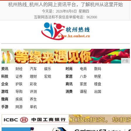
杭州热线_杭州人的网上资讯平台，了解杭州从这里开始
今天是：2026年8月6日 星期四
互联网违法和不良信息举报电话：962000
广告
资讯
财经
汽车
娱乐
时尚
电商
数码
科技
证券
理财
宏观
家居
八卦
明星
企业
护肤
彩妆
商讯
家居
楼盘
游戏
导购
评测
消费
课程
出国
微商
疾病
养生
手游
网游
单机