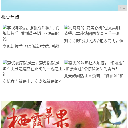
广告
视觉焦点
刘诗诗的“变美心机”也太高明，值
李现卸妆后, 张新成卸妆后, 肖战
得出本秘籍圈内女星人手一册
卸妆后, 看到黄子韬: 不许画眼线
夏天的闷热让人烦恼，“佟丽娅”和
穿优衣库就是土，穿潮牌就是帅？
“张雪迎”给你换发型的勇气！
美丑是建立在正确的三观之上的