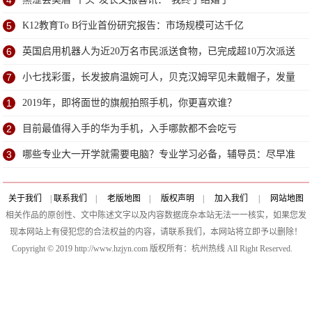
4
5
K12教育To B行业首份研究报告：市场规模可达千亿
6
英国启用机器人为近20万名市民派送食物，已完成超10万次派送
7
小七找彩蛋，长发披肩温婉可人，贝克汉姆罕见未戴帽子，发量
堪忧
1
2019年，即将面世的旗舰拍照手机，你更喜欢谁？
2
目前最值得入手的华为手机，入手哪款都不会吃亏
3
哪些专业大一开学就需要电脑？专业学习必备，辅导员：尽早准
备
关于我们
|
联系我们
|
老版地图
|
版权声明
|
加入我们
|
网站地图
相关作品的原创性、文中陈述文字以及内容数据庞杂本站无法一一核实，如果您发
现本网站上有侵犯您的合法权益的内容，请联系我们，本网站将立即予以删除！
Copyright © 2019 http://www.hzjyn.com 版权所有：杭州热线 All Right Reserved.