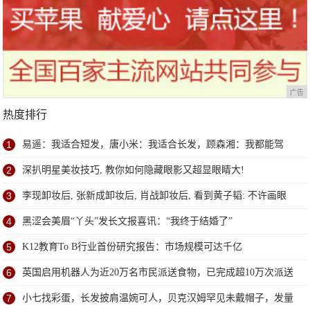
广告
热度排行
1
易遥：我适合短发，唐小米：我适合长发，顾森湘：我都能驾
驭！
2
深扒明星美妆技巧, 教你如何隐藏眼影又超显眼睛大!
3
李现卸妆后, 张新成卸妆后, 肖战卸妆后, 看到黄子韬: 不许画眼
线
4
黑涩会美眉“丫头”发长文报喜讯：“我终于结婚了”
5
K12教育To B行业首份研究报告：市场规模可达千亿
6
英国启用机器人为近20万名市民派送食物，已完成超10万次派送
7
小七找彩蛋，长发披肩温婉可人，贝克汉姆罕见未戴帽子，发量