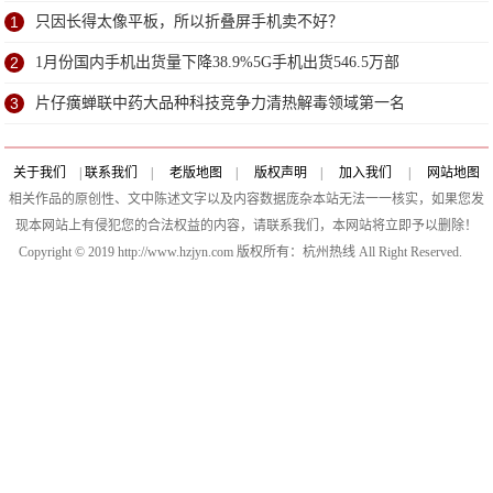
堪忧
1
只因长得太像平板，所以折叠屏手机卖不好？
2
1月份国内手机出货量下降38.9%5G手机出货546.5万部
3
片仔癀蝉联中药大品种科技竞争力清热解毒领域第一名
关于我们
|
联系我们
|
老版地图
|
版权声明
|
加入我们
|
网站地图
相关作品的原创性、文中陈述文字以及内容数据庞杂本站无法一一核实，如果您发
现本网站上有侵犯您的合法权益的内容，请联系我们，本网站将立即予以删除！
Copyright © 2019 http://www.hzjyn.com 版权所有：杭州热线 All Right Reserved.