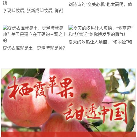
刘诗诗的“变美心机”也太高明，值
李现卸妆后, 张新成卸妆后, 肖战
得出本秘籍圈内女星人手一册
卸妆后, 看到黄子韬: 不许画眼线
夏天的闷热让人烦恼，“佟丽娅”和
穿优衣库就是土，穿潮牌就是帅？
“张雪迎”给你换发型的勇气！
美丑是建立在正确的三观之上的