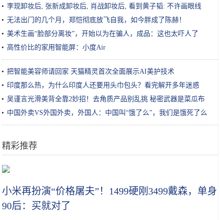
李现卸妆后, 张新成卸妆后, 肖战卸妆后, 看到黄子韬: 不许画眼线
无法出门的几个月，郑恺彻底放飞自我，如今胖成了陈赫！
美术生画“脸部分离妆”，开始以为在骗人，成品：这也太吓人了
高性价比的家用智能屏：小度Air
把智能美容师请回家 天猫精灵首次全面展示AI美护技术
印度那么热，为什么印度人还要用头巾包头？看完解开多年迷惑
吴谨言光滑美背全靠2妙招！去角质产品别乱挑 秘密武器是菜瓜布
中国外卖VS外国外卖，外国人：中国叫“饿了么”，我们是饿死了么
精彩推荐
吴谨言光滑美背全靠2妙招！去角质产品别乱挑 秘密武器是菜瓜布
小米再扮演“价格屠夫”！1499硬刚3499戴森，单身
90后：买就对了