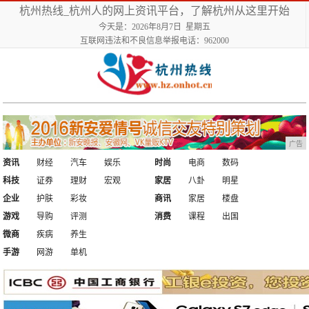
杭州热线_杭州人的网上资讯平台，了解杭州从这里开始
今天是：2026年8月7日 星期五
互联网违法和不良信息举报电话：962000
广告
资讯
财经
汽车
娱乐
时尚
电商
数码
科技
证券
理财
宏观
家居
八卦
明星
企业
护肤
彩妆
商讯
家居
楼盘
游戏
导购
评测
消费
课程
出国
微商
疾病
养生
手游
网游
单机