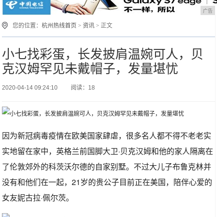
广告
您的位置：
杭州热线首页
>
资讯
> 正文
小七找彩蛋，长发披肩温婉可人，贝
克汉姆罕见未戴帽子，发量堪忧
2020-04-14 09:24:10
阅读：18
因为新冠病毒疫情在欧美国家肆虐，很多名人都不得不老老实
实地留在家中，英格兰前国脚大卫·贝克汉姆和他的家人隔离在
了伦敦郊外的科茨沃尔德的自家别墅。不过大儿子布鲁克林并
没有和他们在一起，21岁的贵公子目前正在美国，陪伴心爱的
女友妮古拉·佩尔茨。