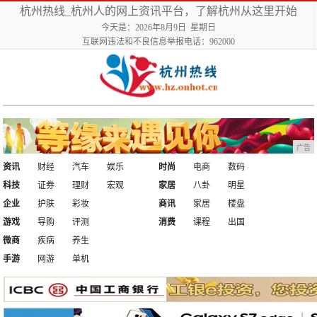
杭州热线_杭州人的网上资讯平台，了解杭州从这里开始
今天是：2026年8月9日 星期日
互联网违法和不良信息举报电话：962000
广告
资讯
财经
汽车
娱乐
时尚
电商
数码
科技
证券
理财
宏观
家居
八卦
明星
企业
护肤
彩妆
商讯
家居
楼盘
游戏
导购
评测
消费
课程
出国
微商
疾病
养生
手游
网游
单机