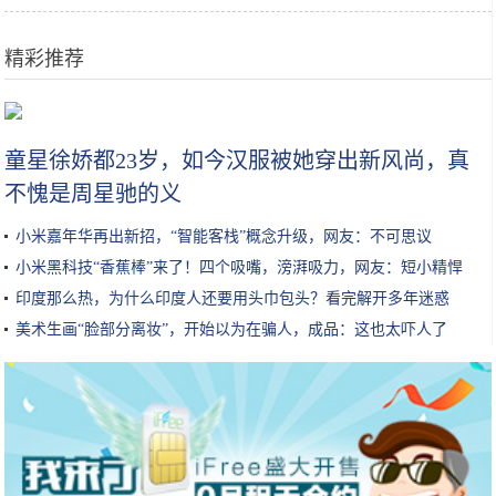
精彩推荐
中国移动5G：一次陌生的游戏变革，正在悄然发生着
童星徐娇都23岁，如今汉服被她穿出新风尚，真
不愧是周星驰的义
小米嘉年华再出新招，“智能客栈”概念升级，网友：不可思议
小米黑科技“香蕉棒”来了！四个吸嘴，滂湃吸力，网友：短小精悍
印度那么热，为什么印度人还要用头巾包头？看完解开多年迷惑
美术生画“脸部分离妆”，开始以为在骗人，成品：这也太吓人了