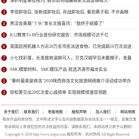
驭！
2
深扒明星美妆技巧, 教你如何隐藏眼影又超显眼睛大!
3
李现卸妆后, 张新成卸妆后, 肖战卸妆后, 看到黄子韬: 不许画眼
线
4
黑涩会美眉“丫头”发长文报喜讯：“我终于结婚了”
5
K12教育To B行业首份研究报告：市场规模可达千亿
6
英国启用机器人为近20万名市民派送食物，已完成超10万次派送
7
小七找彩蛋，长发披肩温婉可人，贝克汉姆罕见未戴帽子，发量
堪忧
1
SMC模塑材料、SMC模压产品 就选济源市福龙实业
2
“秦岭最美是商洛”2020陕西商洛文化旅游网络推介活动成功举办
3
轻松筹交出20亿次爱心成绩单 实现规模增速双领跑
关于我们
|
联系我们
|
老版地图
|
版权声明
|
加入我们
|
网站地图
相关作品的原创性、文中陈述文字以及内容数据庞杂本站无法一一核实，如果您发
现本网站上有侵犯您的合法权益的内容，请联系我们，本网站将立即予以删除！
Copyright © 2019 http://www.hzjyn.com 版权所有：杭州热线 All Right Reserved.