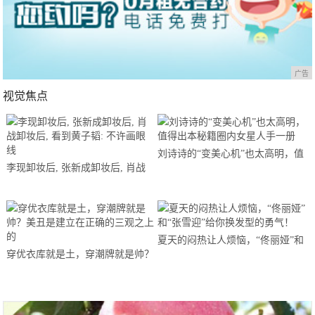
广告
视觉焦点
刘诗诗的“变美心机”也太高明，值
李现卸妆后, 张新成卸妆后, 肖战
得出本秘籍圈内女星人手一册
卸妆后, 看到黄子韬: 不许画眼线
夏天的闷热让人烦恼，“佟丽娅”和
穿优衣库就是土，穿潮牌就是帅？
“张雪迎”给你换发型的勇气！
美丑是建立在正确的三观之上的