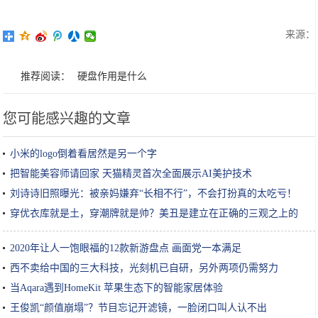
来源：
推荐阅读：
硬盘作用是什么
您可能感兴趣的文章
小米的logo倒着看居然是另一个字
把智能美容师请回家 天猫精灵首次全面展示AI美护技术
刘诗诗旧照曝光：被亲妈嫌弃“长相不行”，不会打扮真的太吃亏！
穿优衣库就是土，穿潮牌就是帅？美丑是建立在正确的三观之上的
2020年让人一饱眼福的12款新游盘点 画面党一本满足
西不卖给中国的三大科技，光刻机已自研，另外两项仍需努力
当Aqara遇到HomeKit 苹果生态下的智能家居体验
王俊凯“颜值崩塌”？节目忘记开滤镜，一脸闭口叫人认不出