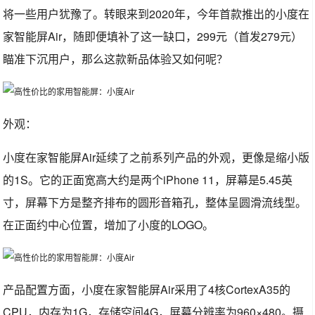
将一些用户犹豫了。转眼来到2020年，今年首款推出的小度在
家智能屏Air，随即便填补了这一缺口，299元（首发279元）
瞄准下沉用户，那么这款新品体验又如何呢？
外观：
小度在家智能屏Air延续了之前系列产品的外观，更像是缩小版
的1S。它的正面宽高大约是两个iPhone 11，屏幕是5.45英
寸，屏幕下方是整齐排布的圆形音箱孔，整体呈圆滑流线型。
在正面约中心位置，增加了小度的LOGO。
产品配置方面，小度在家智能屏Air采用了4核CortexA35的
CPU，内存为1G，存储空间4G，屏幕分辨率为960×480。摄