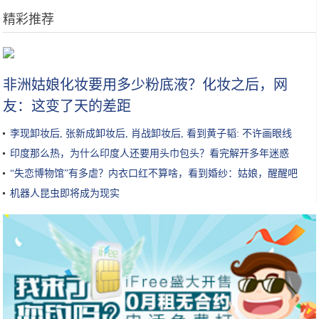
精彩推荐
想要高颜值100%回头率？买这4款个性纯电动车就好了
非洲姑娘化妆要用多少粉底液？化妆之后，网
友：这变了天的差距
李现卸妆后, 张新成卸妆后, 肖战卸妆后, 看到黄子韬: 不许画眼线
印度那么热，为什么印度人还要用头巾包头？看完解开多年迷惑
“失恋博物馆”有多虐？内衣口红不算啥，看到婚纱：姑娘，醒醒吧
机器人昆虫即将成为现实