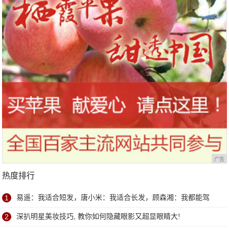
广告
热度排行
1
易遥：我适合短发，唐小米：我适合长发，顾森湘：我都能驾
驭！
2
深扒明星美妆技巧, 教你如何隐藏眼影又超显眼睛大!