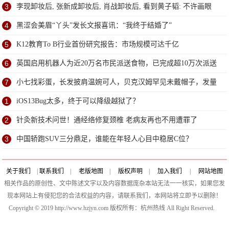
3
李现卸妆后, 张新成卸妆后, 肖战卸妆后, 看到黄子韬: 不许画眼
线
4
黑涩会美眉“丫头”发长文报喜讯：“我终于结婚了”
5
K12教育To B行业首份研究报告：市场规模可达千亿
6
英国启用机器人为近20万名市民派送食物，已完成超10万次派送
7
小七找彩蛋，长发披肩温婉可人，贝克汉姆罕见未戴帽子，发量
堪忧
1
iOS13Bug太多，终于可以降级越狱了？
2
针灸新技术问世！通经络修复颈椎 老病友再也不用遭罪了
3
中国轿跑SUV三分鼎足，谁能在年轻人心目中稳居C位？
关于我们
|
联系我们
|
老版地图
|
版权声明
|
加入我们
|
网站地图
相关作品的原创性、文中陈述文字以及内容数据庞杂本站无法一一核实，如果您发
现本网站上有侵犯您的合法权益的内容，请联系我们，本网站将立即予以删除！
Copyright © 2019 http://www.hzjyn.com 版权所有：杭州热线 All Right Reserved.