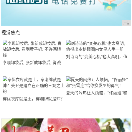
广告
视觉焦点
刘诗诗的“变美心机”也太高明，值
李现卸妆后, 张新成卸妆后, 肖战
得出本秘籍圈内女星人手一册
卸妆后, 看到黄子韬: 不许画眼线
夏天的闷热让人烦恼，“佟丽娅”和
穿优衣库就是土，穿潮牌就是帅？
“张雪迎”给你换发型的勇气！
美丑是建立在正确的三观之上的