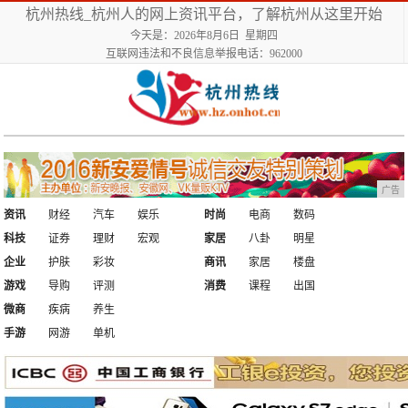
杭州热线_杭州人的网上资讯平台，了解杭州从这里开始
今天是：2026年8月6日 星期四
互联网违法和不良信息举报电话：962000
广告
资讯
财经
汽车
娱乐
时尚
电商
数码
科技
证券
理财
宏观
家居
八卦
明星
企业
护肤
彩妆
商讯
家居
楼盘
游戏
导购
评测
消费
课程
出国
微商
疾病
养生
手游
网游
单机