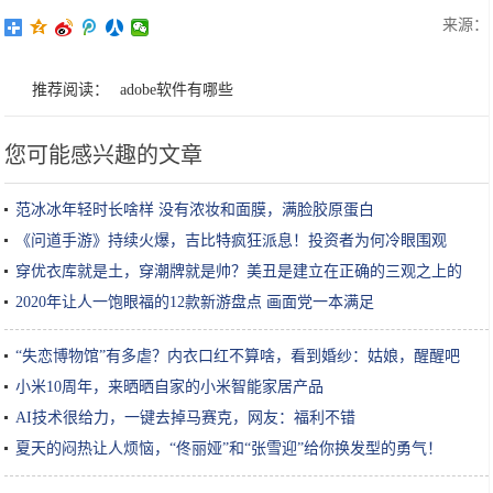
来源：
推荐阅读：
adobe软件有哪些
您可能感兴趣的文章
范冰冰年轻时长啥样 没有浓妆和面膜，满脸胶原蛋白
《问道手游》持续火爆，吉比特疯狂派息！投资者为何冷眼围观
穿优衣库就是土，穿潮牌就是帅？美丑是建立在正确的三观之上的
2020年让人一饱眼福的12款新游盘点 画面党一本满足
“失恋博物馆”有多虐？内衣口红不算啥，看到婚纱：姑娘，醒醒吧
小米10周年，来晒晒自家的小米智能家居产品
AI技术很给力，一键去掉马赛克，网友：福利不错
夏天的闷热让人烦恼，“佟丽娅”和“张雪迎”给你换发型的勇气！