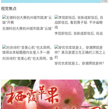
广告
视觉焦点
无锡科创大赛杭州城市路演“云端”
李现卸妆后, 张新成卸妆后, 肖战
开赛
卸妆后, 看到黄子韬: 不许画眼线
刘诗诗的“变美心机”也太高明，值
穿优衣库就是土，穿潮牌就是帅？
得出本秘籍圈内女星人手一册
美丑是建立在正确的三观之上的