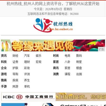
杭州热线_杭州人的网上资讯平台，了解杭州从这里开始
今天是：2026年8月6日 星期四
互联网违法和不良信息举报电话：962000
广告
资讯
财经
汽车
娱乐
时尚
电商
数码
科技
证券
理财
宏观
家居
八卦
明星
企业
护肤
彩妆
商讯
家居
楼盘
游戏
导购
评测
消费
课程
出国
微商
疾病
养生
手游
网游
单机