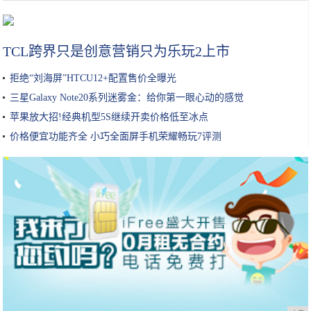
AI技术很给力，一键去掉马赛克，网友：福利不错
TCL跨界只是创意营销只为乐玩2上市
拒绝“刘海屏”HTCU12+配置售价全曝光
三星Galaxy Note20系列迷雾金：给你第一眼心动的感觉
苹果放大招!经典机型5S继续开卖价格低至冰点
价格便宜功能齐全 小巧全面屏手机荣耀畅玩7评测