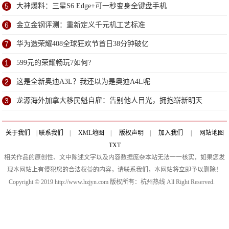
5
大神爆料：三星S6 Edge+可一秒变身全键盘手机
6
金立金钢评测：重新定义千元机工艺标准
7
华为造荣耀408全球狂欢节首日38分钟破亿
1
599元的荣耀畅玩7如何?
2
这是全新奥迪A3L？我还以为是奥迪A4L呢
3
龙源海外加拿大移民魁自雇：告别他人目光，拥抱崭新明天
关于我们
|
联系我们
|
XML地图
|
版权声明
|
加入我们
|
网站地图
TXT
相关作品的原创性、文中陈述文字以及内容数据庞杂本站无法一一核实，如果您发
现本网站上有侵犯您的合法权益的内容，请联系我们，本网站将立即予以删除！
Copyright © 2019 http://www.hzjyn.com 版权所有：杭州热线 All Right Reserved.