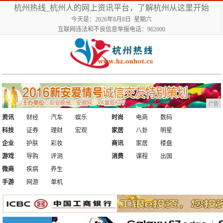
杭州热线_杭州人的网上资讯平台，了解杭州从这里开始
今天是：2026年8月8日 星期六
互联网违法和不良信息举报电话：962000
广告
资讯
财经
汽车
娱乐
时尚
电商
数码
科技
证券
理财
宏观
家居
八卦
明星
企业
护肤
彩妆
商讯
家居
楼盘
游戏
导购
评测
消费
课程
出国
微商
疾病
养生
手游
网游
单机