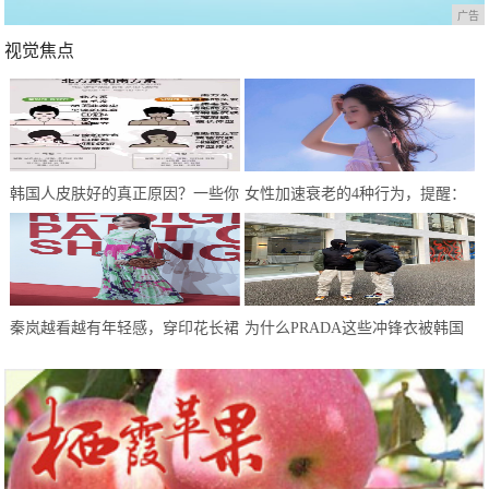
广告
视觉焦点
韩国人皮肤好的真正原因？一些你
女性加速衰老的4种行为，提醒：
没听过的护肤事实
能不做就不做，别任性妄为
秦岚越看越有年轻感，穿印花长裙
为什么PRADA这些冲锋衣被韩国
像邻家少女，一点不像40+的人
人抢光了？