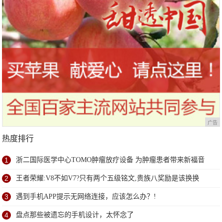
广告
热度排行
1
浙二国际医学中心TOMO肿瘤放疗设备 为肿瘤患者带来新福音
2
王者荣耀:V8不如V7?只有两个五级铭文,贵族八奖励是该换换
3
遇到手机APP提示无网络连接，应该怎么办？!
4
盘点那些被遗忘的手机设计，太怀念了