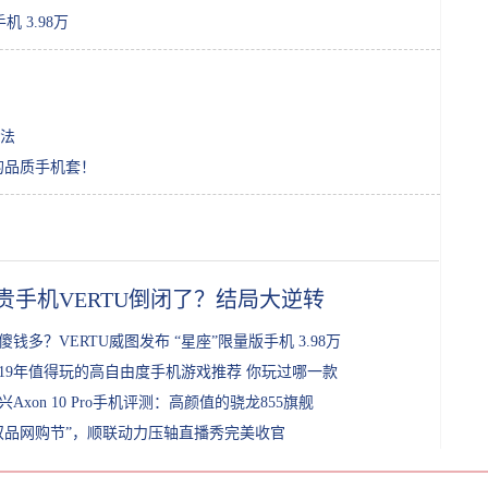
 3.98万
法
备的品质手机套！
贵手机VERTU倒闭了？结局大逆转
傻钱多？VERTU威图发布 “星座”限量版手机 3.98万
019年值得玩的高自由度手机游戏推荐 你玩过哪一款
兴Axon 10 Pro手机评测：高颜值的骁龙855旗舰
双品网购节”，顺联动力压轴直播秀完美收官