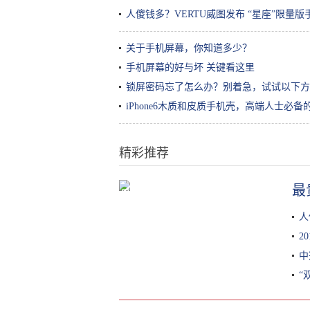
人傻钱多？VERTU威图发布 “星座”限量版手机
关于手机屏幕，你知道多少？
手机屏幕的好与坏 关键看这里
锁屏密码忘了怎么办？别着急，试试以下方
iPhone6木质和皮质手机壳，高端人士必
精彩推荐
最
吴谨言光滑美背全靠2妙招！去角质
产品别乱挑 秘密武器是菜瓜布
人
2
中
“