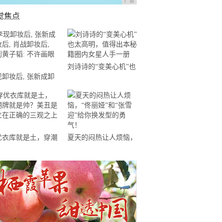
广告
觉焦点
刘诗诗的“变美心机”也
现卸妆后, 张新成卸
太高明，值得出本秘籍
, 肖战卸妆后, 看
圈内女星人手一册
黄子韬: 不许画眼线
优衣库就是土，穿潮
夏天的闷热让人烦恼，
就是帅？美丑是建立
“佟丽娅”和“张雪迎”给
正确的三观之上的
你换发型的勇气！