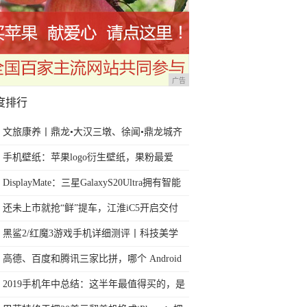
广告
度排行
文旅康养丨鼎龙•大汉三墩、徐闻•鼎龙城齐
齐亮相徐闻
手机壁纸：苹果logo衍生壁纸，果粉最爱
DisplayMate：三星GalaxyS20Ultra拥有智能
手机中最佳屏幕
还未上市就抢“鲜”提车，江淮iC5开启交付
黑鲨2/红魔3游戏手机详细测评丨科技美学
高德、百度和腾讯三家比拼，哪个 Android
车机地图 App 更好用？
2019手机年中总结：这半年最值得买的，是