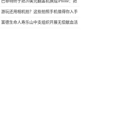
它们
巴菲特终于把20美元翻盖机换成iPhone：把
它当电话用
游玩还用相机拍？这些拍照手机值得你入手
富德生命人寿乐山中支组织开展无偿献血活
动