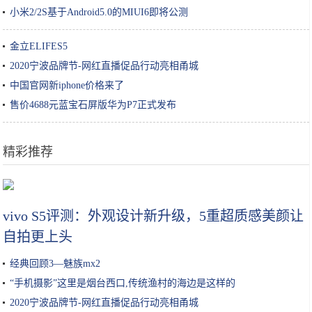
小米2/2S基于Android5.0的MIUI6即将公测
金立ELIFES5
2020宁波品牌节-网红直播促品行动亮相甬城
中国官网新iphone价格来了
售价4688元蓝宝石屏版华为P7正式发布
精彩推荐
2020年让人一饱眼福的12款新游盘点 画面党一本满足
vivo S5评测：外观设计新升级，5重超质感美颜让
自拍更上头
经典回顾3—魅族mx2
“手机摄影”这里是烟台西口,传统渔村的海边是这样的
2020宁波品牌节-网红直播促品行动亮相甬城