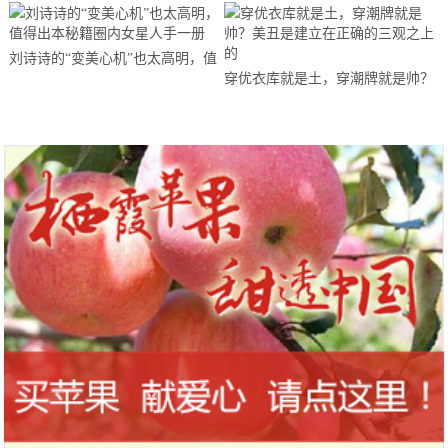
刘诗诗的“变美心机”也太高明，值
穿优衣库就是土，穿潮牌就是帅？
得出本秘籍圈内女星人手一册
美丑是建立在正确的三观之上的