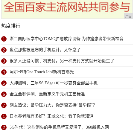
广告
热度排行
1
浙二国际医学中心TOMO肿瘤放疗设备 为肿瘤患者带来新福音
2
盘点那些被遗忘的手机设计，太怀念了
3
很多人还没习惯手机支付，另一种支付方式就开始诞生了
4
阿尔卡特One Touch Idol新机首曝光
5
大神爆料：三星S6 Edge+可一秒变身全键盘手机
6
金立金钢评测：重新定义千元机工艺标准
7
网友热议：备孕压力大，你是否支持“备孕假”？
1
日本养老院有多好？正龙文化：看了你就知道
2
5G时代！这些消失的手机品牌又复活了，360新机入网