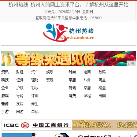
杭州热线_杭州人的网上资讯平台，了解杭州从这里开始
今天是：2026年8月9日 星期日
互联网违法和不良信息举报电话：962000
广告
资讯
财经
汽车
娱乐
时尚
电商
数码
科技
证券
理财
宏观
家居
八卦
明星
企业
护肤
彩妆
商讯
家居
楼盘
游戏
导购
评测
消费
课程
出国
微商
疾病
养生
手游
网游
单机