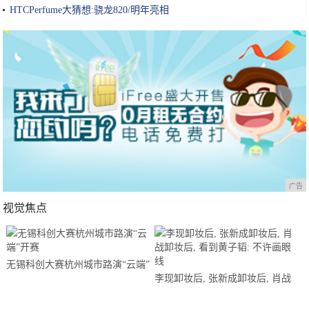
HTCPerfume大猜想:骁龙820/明年亮相
广告
视觉焦点
无锡科创大赛杭州城市路演“云端”
李现卸妆后, 张新成卸妆后, 肖战
开赛
卸妆后, 看到黄子韬: 不许画眼线