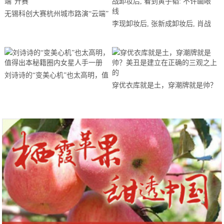
无锡科创大赛杭州城市路演“云端”
李现卸妆后, 张新成卸妆后, 肖战
开赛
卸妆后, 看到黄子韬: 不许画眼线
刘诗诗的“变美心机”也太高明，值
穿优衣库就是土，穿潮牌就是帅？
得出本秘籍圈内女星人手一册
美丑是建立在正确的三观之上的