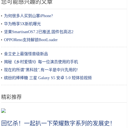
您可能感兴趣的文章
为何很多人买到山寨iPhone?
华为畅享5X新机曝光
坚果SmartisanOS7.2已推送,固件包高达2
OPPOReno支持解锁BootLoader
金立史上最强怪兽级新品
揭秘《乡村爱情9》每一位演员使用的手机
现在的所谓“黑科技”,有一半是中兴先用的!
缤纷的棒棒糖 三星 Galaxy S5 安卓 5.0 短体验视频
精彩推荐
未来“新职业”已经来了！做好面对未来“风险”的准备
回忆杀！一起扒一下荣耀数字系列的发展史！