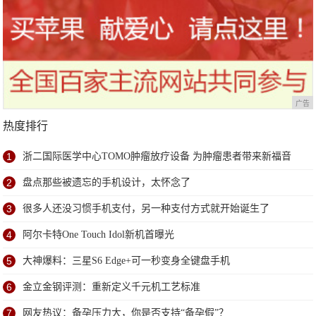
广告
热度排行
1
浙二国际医学中心TOMO肿瘤放疗设备 为肿瘤患者带来新福音
2
盘点那些被遗忘的手机设计，太怀念了
3
很多人还没习惯手机支付，另一种支付方式就开始诞生了
4
阿尔卡特One Touch Idol新机首曝光
5
大神爆料：三星S6 Edge+可一秒变身全键盘手机
6
金立金钢评测：重新定义千元机工艺标准
7
网友热议：备孕压力大，你是否支持“备孕假”？