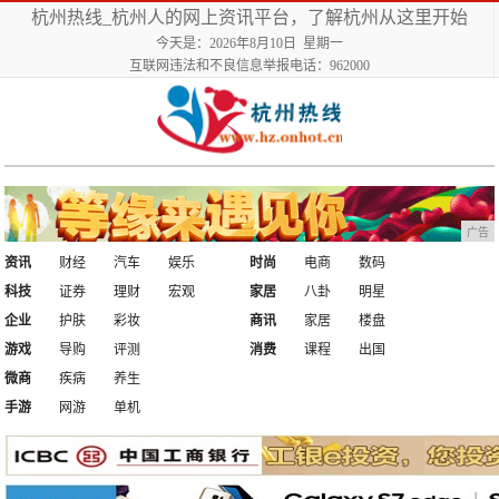
杭州热线_杭州人的网上资讯平台，了解杭州从这里开始
今天是：2026年8月10日 星期一
互联网违法和不良信息举报电话：962000
广告
资讯
财经
汽车
娱乐
时尚
电商
数码
科技
证券
理财
宏观
家居
八卦
明星
企业
护肤
彩妆
商讯
家居
楼盘
游戏
导购
评测
消费
课程
出国
微商
疾病
养生
手游
网游
单机