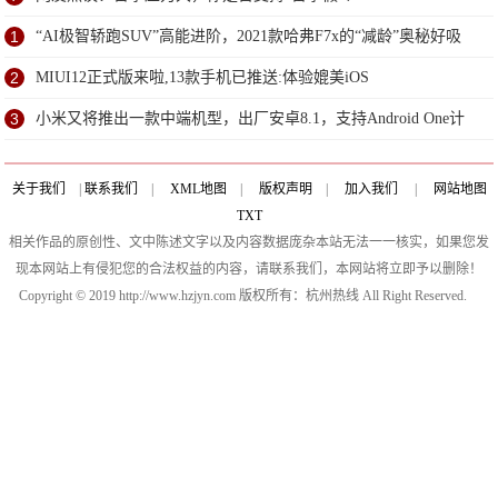
1
“AI极智轿跑SUV”高能进阶，2021款哈弗F7x的“减龄”奥秘好吸
睛
2
MIUI12正式版来啦,13款手机已推送:体验媲美iOS
3
小米又将推出一款中端机型，出厂安卓8.1，支持Android One计
划
关于我们
|
联系我们
|
XML地图
|
版权声明
|
加入我们
|
网站地图
TXT
相关作品的原创性、文中陈述文字以及内容数据庞杂本站无法一一核实，如果您发
现本网站上有侵犯您的合法权益的内容，请联系我们，本网站将立即予以删除！
Copyright © 2019 http://www.hzjyn.com 版权所有：杭州热线 All Right Reserved.