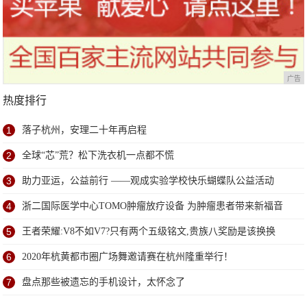
广告
热度排行
1
落子杭州，安理二十年再启程
2
全球“芯”荒？松下洗衣机一点都不慌
3
助力亚运，公益前行 ——观成实验学校快乐蝴蝶队公益活动
4
浙二国际医学中心TOMO肿瘤放疗设备 为肿瘤患者带来新福音
5
王者荣耀:V8不如V7?只有两个五级铭文,贵族八奖励是该换换
6
2020年杭黄都市圈广场舞邀请赛在杭州隆重举行！
7
盘点那些被遗忘的手机设计，太怀念了