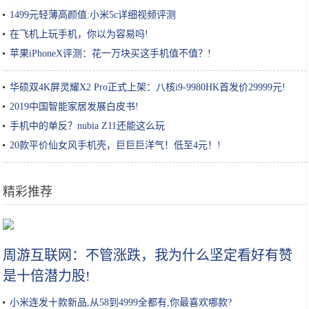
1499元轻薄高颜值:小米5c详细视频评测
在飞机上玩手机，你以为容易吗!
苹果iPhoneX评测：花一万块买这手机值不值？!
华硕双4K屏灵耀X2 Pro正式上架：八核i9-9980HK首发价29999元!
2019中国智能家居发展白皮书!
手机中的单反？nubia Z11还能这么玩
20款平价仙女风手机壳，巨巨巨洋气！低至4元！!
精彩推荐
魏大勋剧组庆生不见杨幂身影，独自一人喝酒闷闷不乐
周游互联网：不管涨跌，我为什么坚定看好有赞
是十倍潜力股!
小米连发十款新品,从58到4999全都有,你最喜欢哪款?