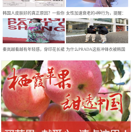
韩国人皮肤好的真正原因？一些你
女性加速衰老的4种行为，提醒：
没听过的护肤事实
能不做就不做，别任性妄为
秦岚越看越有年轻感，穿印花长裙
为什么PRADA这些冲锋衣被韩国
像邻家少女，一点不像40+的人
人抢光了？