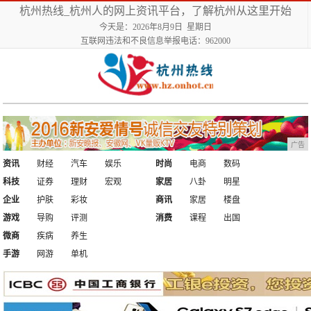
杭州热线_杭州人的网上资讯平台，了解杭州从这里开始
今天是：2026年8月9日 星期日
互联网违法和不良信息举报电话：962000
广告
资讯
财经
汽车
娱乐
时尚
电商
数码
科技
证券
理财
宏观
家居
八卦
明星
企业
护肤
彩妆
商讯
家居
楼盘
游戏
导购
评测
消费
课程
出国
微商
疾病
养生
手游
网游
单机