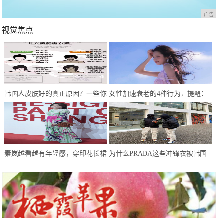
广告
视觉焦点
韩国人皮肤好的真正原因？一些你
女性加速衰老的4种行为，提醒：
没听过的护肤事实
能不做就不做，别任性妄为
秦岚越看越有年轻感，穿印花长裙
为什么PRADA这些冲锋衣被韩国
像邻家少女，一点不像40+的人
人抢光了？