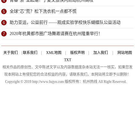
4
青春“浙”里起潮！宁夏文旅快闪燃动杭州高校
5
全球“芯”荒？松下洗衣机一点都不慌
6
助力亚运，公益前行 ——观成实验学校快乐蝴蝶队公益活动
7
2020年杭黄都市圈广场舞邀请赛在杭州隆重举行！
关于我们
|
联系我们
|
XML地图
|
版权声明
|
加入我们
|
网站地图
TXT
相关作品的原创性、文中陈述文字以及内容数据庞杂本站无法一一核实，如果您发
现本网站上有侵犯您的合法权益的内容，请联系我们，本网站将立即予以删除！
Copyright © 2019 http://www.hzjyn.com 版权所有：杭州热线 All Right Reserved.