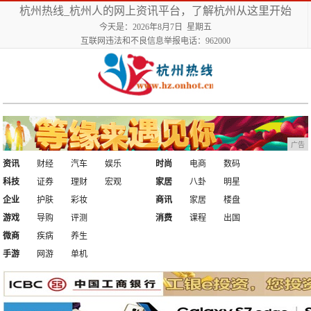
杭州热线_杭州人的网上资讯平台，了解杭州从这里开始
今天是：2026年8月7日 星期五
互联网违法和不良信息举报电话：962000
广告
资讯
财经
汽车
娱乐
时尚
电商
数码
科技
证券
理财
宏观
家居
八卦
明星
企业
护肤
彩妆
商讯
家居
楼盘
游戏
导购
评测
消费
课程
出国
微商
疾病
养生
手游
网游
单机