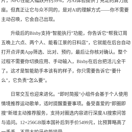
片，NPU性能大幅跃升约39%，为AI体验提供了充足的算力底
座。但真正让它与众不同的，是对AI的理解方式——你不需要
主动召唤，它会自己出现。
升级后的Bixby支持“智能执行”功能，你告诉它“帮我订周
五晚上六点、两个人、能看江景的日料店”，它就能在后台自动
打开点评类App筛选、比对、预约，最后让你核对确认。整个
过程不需要你切换应用、手动输入，Bixby在后台把活儿全干
了。这才是智能助手本该有的样子，你只需要告诉它“要什
么”，它负责“怎么要”。
日常交互也迎来进化。“即时简报”小组件会基于个人使用
情境推荐运动歌单，适时提醒重要事项。备受喜爱的“即圈即
搜”新增主动推荐服务，支持对圈选内容进行深度AI搜索问答
与追问。12+256GB版本国补后到手价5499元，比预算略高了
一丢丢，不用太咬牙也能接受。