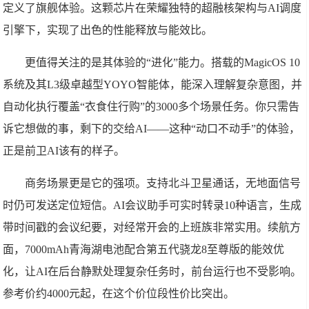
定义了旗舰体验。这颗芯片在荣耀独特的超融核架构与AI调度
引擎下，实现了出色的性能释放与能效比。
更值得关注的是其体验的“进化”能力。搭载的MagicOS 10
系统及其L3级卓越型YOYO智能体，能深入理解复杂意图，并
自动化执行覆盖“衣食住行购”的3000多个场景任务。你只需告
诉它想做的事，剩下的交给AI——这种“动口不动手”的体验，
正是前卫AI该有的样子。
商务场景更是它的强项。支持北斗卫星通话，无地面信号
时仍可发送定位短信。AI会议助手可实时转录10种语言，生成
带时间戳的会议纪要，对经常开会的上班族非常实用。续航方
面，7000mAh青海湖电池配合第五代骁龙8至尊版的能效优
化，让AI在后台静默处理复杂任务时，前台运行也不受影响。
参考价约4000元起，在这个价位段性价比突出。