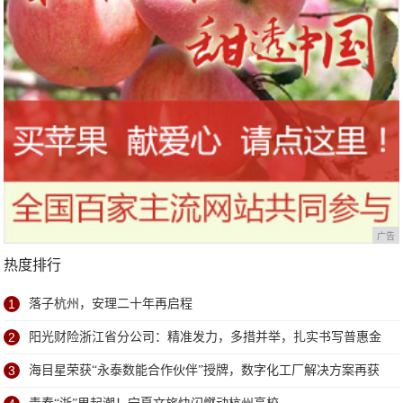
广告
热度排行
1
落子杭州，安理二十年再启程
2
阳光财险浙江省分公司：精准发力，多措并举，扎实书写普惠金
融大文章
3
海目星荣获“永泰数能合作伙伴”授牌，数字化工厂解决方案再获
厂商重量级认证