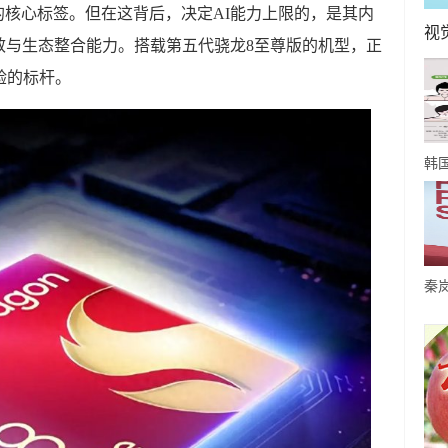
场的核心标签。但在这背后，决定AI能力上限的，是其内
视
效与生态整合能力。搭载第五代骁龙8至尊版的机型，正
验的标杆。
韩
因
肤
秦
穿
女