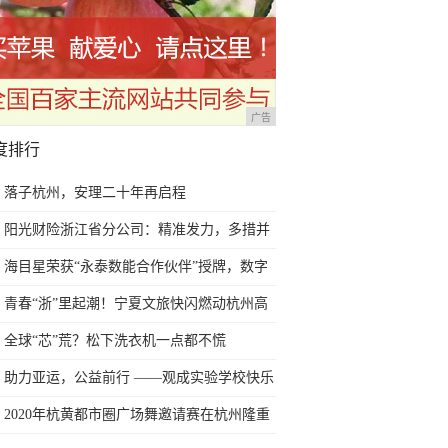
广告
度排行
落子杭州，安理二十年再启程
阳光财险浙江省分公司：精准发力，多措并
举，扎实书写普惠金融大文章
海目星荣获“永泰数能合作伙伴”授牌，数字
化工厂解决方案再获厂商重量级认证
青春“浙”里起潮！宁夏文旅快闪燃动杭州高
校
全球“芯”荒？松下洗衣机一点都不慌
助力亚运，公益前行 ——观成实验学校快乐
蝴蝶队公益活动
2020年杭黄都市圈广场舞邀请赛在杭州隆重