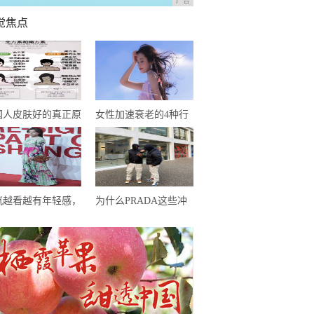
广告
觉焦点
国人皮肤好的真正原
女性加速衰老的4种行
？一些你没听过的护
为，提醒：能不做就不
事实
做，别任性妄为
岚越看越有年轻感，
为什么PRADA这些冲
印花长裙像邻家少
锋衣被韩国人抢光了？
，一点不像40+的人