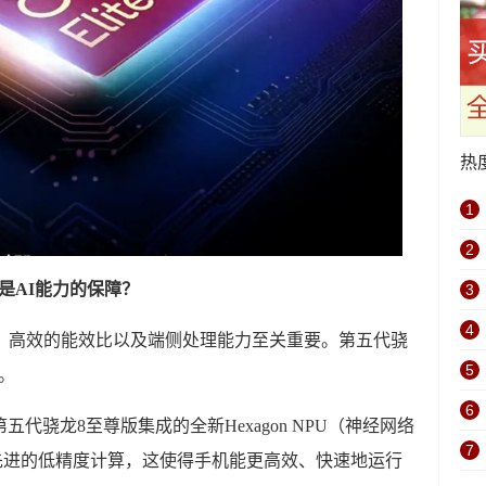
热
1
2
是AI能力的保障？
3
4
力、高效的能效比以及端侧处理能力至关重要。第五代骁
5
。
6
代骁龙8至尊版集成的全新Hexagon NPU（神经网络
7
先进的低精度计算，这使得手机能更高效、快速地运行