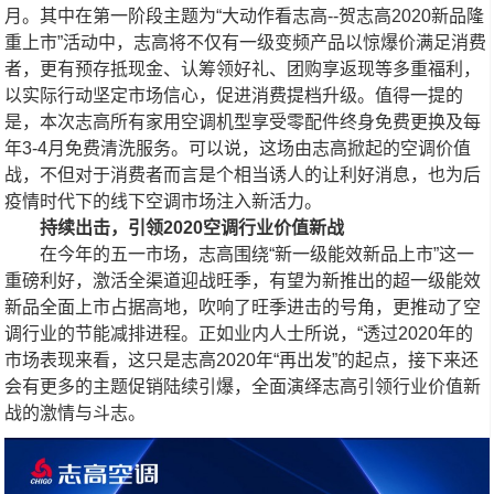
月。其中在第一阶段主题为“大动作
看
志高--贺志高2020新品隆
重上市”活动中，志高将不仅有一级变频产品以惊爆价满足消费
者，更有预存抵现金、认筹领好礼、团购享返现等多重福利，
以实际行动坚定市场信心，促进消费提档升级。值得一提的
是，本次志高所有家用空调机型享受零配件终身免费更换及每
年3-4月免费清洗服务。可以说，这场由志高掀起的空调价值
战，不但对于消费者而言是个相当诱人的让利好消息，也为后
疫情时代下的线下空调市场注入新活力。
持续出击，引领2020空调行业价值新战
在今年的五一市场，志高围绕“
新
一级能效新品上市”这一
重磅利好，激活全渠道迎战旺季，有望为新推出的超一级能效
新品全面上市占据高地，吹响了旺季
进击的号角，更推动了空
调行业的节能减排进程。正如业内人士所说，“透过2020年的
市场表现来看，这只是志高2020年
“
再出发
”
的起点，接下来还
会有更多的主题促销陆续引爆，全面演绎志高引领行业价值新
战的激情与斗志。