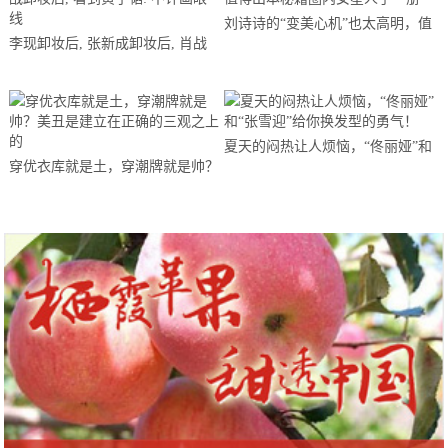
刘诗诗的“变美心机”也太高明，值
李现卸妆后, 张新成卸妆后, 肖战
得出本秘籍圈内女星人手一册
卸妆后, 看到黄子韬: 不许画眼线
夏天的闷热让人烦恼，“佟丽娅”和
穿优衣库就是土，穿潮牌就是帅？
“张雪迎”给你换发型的勇气！
美丑是建立在正确的三观之上的