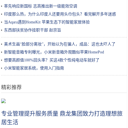
率先响应新国标 志高推出新一级能效空调
印度那么热，为什么印度人还要用头巾包头？看完解开多年迷惑
当Aqara遇到HomeKit 苹果生态下的智能家居体验
东西部扶贫协作挂职干部 赵宗旨
美术生画“脸部分离妆”，开始以为在骗人，成品：这也太吓人了
新智能音箱专利曝光，小米新音箱外观酷似苹果HomePod
想要高颜值100%回头率？买这4款个性纯电动车就好了
小米智能家居系统，使用入门指南
精彩推荐
刘诗诗的“变美心机”也太高明，值得出本秘籍圈内女星人手一册
专业管理提升服务质量 鼎龙集团致力打造理想旅
居生活