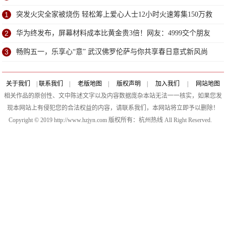
1
​突发火灾全家被烧伤 轻松筹上爱心人士12小时火速筹集150万救
命钱
2
华为终发布，屏幕材料成本比黄金贵3倍！网友：4999交个朋友
3
畅购五一，乐享心“意” 武汉佛罗伦萨与你共享春日意式新风尚
关于我们
|
联系我们
|
老版地图
|
版权声明
|
加入我们
|
网站地图
相关作品的原创性、文中陈述文字以及内容数据庞杂本站无法一一核实，如果您发
现本网站上有侵犯您的合法权益的内容，请联系我们，本网站将立即予以删除！
Copyright © 2019 http://www.hzjyn.com 版权所有：杭州热线 All Right Reserved.