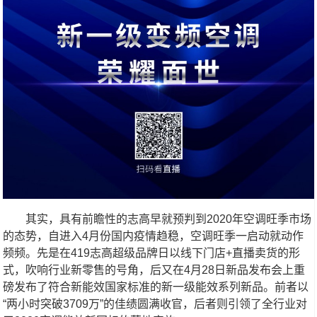
其实，具有前瞻性的志高早就预判到2020年空调旺季市场
的态势，自进入4月份国内疫情趋稳，空调旺季一启动就动作
频频。先是在419志高超级品牌日以线下门店+直播卖货的形
式，吹响行业新零售的号角，后又在4月28日新品发布会上重
磅发布了符合新能效国家标准的新一级能效系列新品。前者以
“两小时突破3709万”的佳绩圆满收官，后者则引领了全行业对