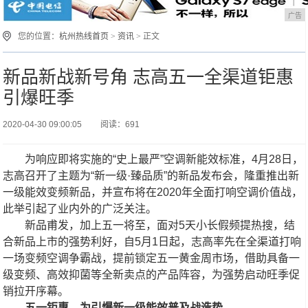
广告
您的位置：
杭州热线首页
>
资讯
> 正文
新品新战新号角 志高五一全渠道钜惠
引爆旺季
2020-04-30 09:00:05
阅读：691
为响应即将实施的“史上最严”空调新能效标准，4月28日，
志高召开了主题为“新一级·臻品质”的新品发布会，隆重推出新
一级能效变频新品，并宣布将在2020年全面打响空调价值战，
此举引起了业内外的广泛关注。
新品甫发，加上五一将至，面对5天小长假频提热搜，结
合新品上市的强势利好，自5月1日起，志高率先在全渠道打响
一场变频空调争霸战，
提前锁定五一黄金周市场，借助具备一
级变频、高效
抑菌
等全新卖点的产品阵容，为强势启动旺季促
销拉开序幕。
五一钜惠，为引爆新一级能效普及战造势