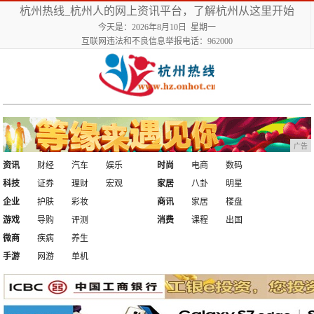
杭州热线_杭州人的网上资讯平台，了解杭州从这里开始
今天是：2026年8月10日 星期一
互联网违法和不良信息举报电话：962000
广告
资讯
财经
汽车
娱乐
时尚
电商
数码
科技
证券
理财
宏观
家居
八卦
明星
企业
护肤
彩妆
商讯
家居
楼盘
游戏
导购
评测
消费
课程
出国
微商
疾病
养生
手游
网游
单机