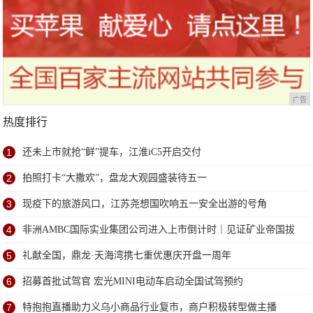
广告
热度排行
1
还未上市就抢“鲜”提车，江淮iC5开启交付
2
拍照打卡“大撒欢”，盘龙大观园盛装待五一
3
现疫下的旅游风口，江苏尧想国吹响五一安全出游的号角
4
非洲AMBC国际实业集团公司进入上市倒计时｜见证矿业帝国拔
地而起
5
礼献全国，鼎龙·天海湾携七重优惠庆开盘一周年
6
招募首批试驾官 宏光MINI电动车启动全国试驾预约
7
特抱抱直播助力义乌小商品行业复市，商户积极转型做主播