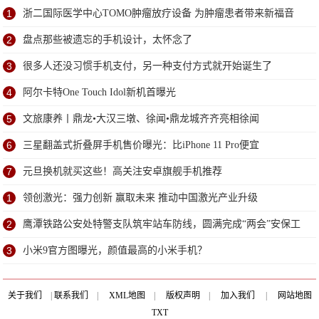
1
浙二国际医学中心TOMO肿瘤放疗设备 为肿瘤患者带来新福音
2
盘点那些被遗忘的手机设计，太怀念了
3
很多人还没习惯手机支付，另一种支付方式就开始诞生了
4
阿尔卡特One Touch Idol新机首曝光
5
文旅康养丨鼎龙•大汉三墩、徐闻•鼎龙城齐齐亮相徐闻
6
三星翻盖式折叠屏手机售价曝光：比iPhone 11 Pro便宜
7
元旦换机就买这些！高关注安卓旗舰手机推荐
1
领创激光：强力创新 赢取未来 推动中国激光产业升级
2
鹰潭铁路公安处特警支队筑牢站车防线，圆满完成“两会”安保工
作
3
小米9官方图曝光，颜值最高的小米手机？
关于我们
|
联系我们
|
XML地图
|
版权声明
|
加入我们
|
网站地图
TXT