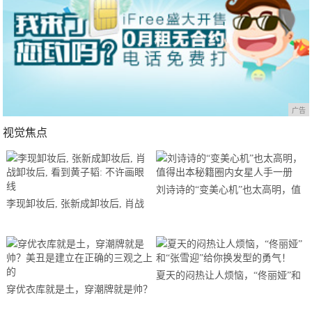
广告
视觉焦点
刘诗诗的“变美心机”也太高明，值
李现卸妆后, 张新成卸妆后, 肖战
得出本秘籍圈内女星人手一册
卸妆后, 看到黄子韬: 不许画眼线
夏天的闷热让人烦恼，“佟丽娅”和
穿优衣库就是土，穿潮牌就是帅？
“张雪迎”给你换发型的勇气！
美丑是建立在正确的三观之上的