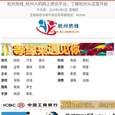
杭州热线_杭州人的网上资讯平台，了解杭州从这里开始
今天是：2026年8月6日 星期四
互联网违法和不良信息举报电话：962000
广告
资讯
财经
汽车
娱乐
时尚
电商
数码
科技
证券
理财
宏观
家居
八卦
明星
企业
护肤
彩妆
商讯
家居
楼盘
游戏
导购
评测
消费
课程
出国
微商
疾病
养生
手游
网游
单机