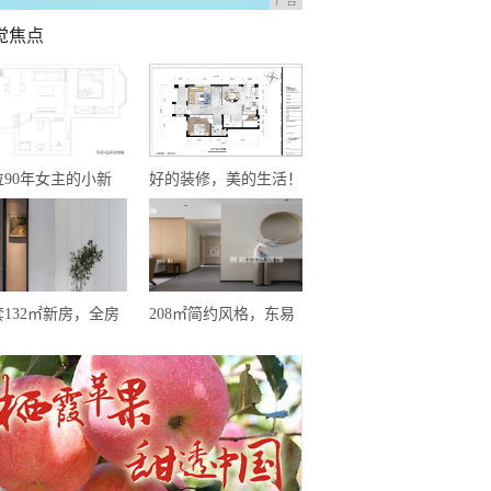
广告
觉焦点
位90年女主的小新
好的装修，美的生活！
，面积50㎡，简约式
现代风格演绎，心之所
格，让我越看越爱
向方为家
套132㎡新房，全房
208㎡简约风格，东易
满了柜子，效果却极
日盛设计作品——《遇
大气，让人极度放松
·见》