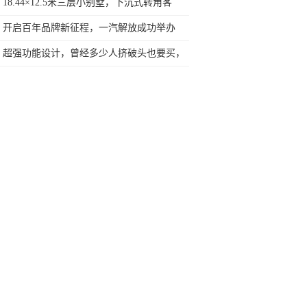
18.44×12.5米三层小别墅，下沉式转角客
厅，匠心设计
开启百年品牌新征程，一汽解放成功举办
2020生态合作伙伴大会
超强功能设计，曾经多少人挤破头也要买，
你可能不认识