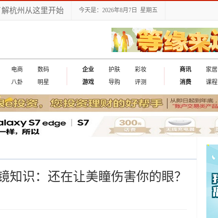
了解杭州从这里开始
今天是：2026年8月7日 星期五
电商
数码
企业
护肤
彩妆
商讯
家居
八卦
明星
游戏
导购
评测
消费
课程
镜知识：还在让美瞳伤害你的眼？