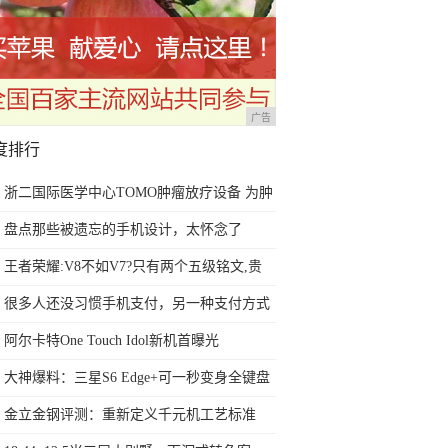
广告
度排行
浙二国际医学中心TOMO肿瘤放疗设备 为肿
瘤患者带来新福音
盘点那些被遗忘的手机设计，太怀念了
王者荣耀:V8不如V7?只有两个五级铭文,贵
族八奖励是该换换
很多人还没习惯手机支付，另一种支付方式
就开始诞生了
阿尔卡特One Touch Idol新机首曝光
大神爆料：三星S6 Edge+可一秒变身全键盘
手机
金立金钢评测：重新定义千元机工艺标准