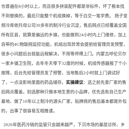
也普遍在8小时以上，而且很多拼装配件都是非标件，坏了根本找
不到替换的，最后只能整个机组换掉，等于白交一笔学费。 扬子变
频冷库依托母公司30多年的制冷行业沉淀，售后网点已经覆盖全国
所有区县，就算是偏远的乡镇，也能做到24小时内上门维修，加上
自带的4G物联网监控功能，机组出现异常会提前给管理员发预警，
很多小问题后台就能远程解决，不用等师傅上门。内蒙古呼伦贝尔
一家乡镇卫生院，去年冬天零下32度的时候，机组传感器报了个小
故障，后台先给管理员发了预警，当地售后2小时就上门调试好
了，一点没影响里面的药品储存。
实操建议
：选之前先查厂家的售
后网点覆盖，别选那种只做本地生意的小品牌，优先选有自己生产
基地、做了10年以上制冷的源头厂家，贴牌商的售后基本都是外包
的，出事了很容易互相推诿。
2026年医药冷链的监管只会越来越严，下沉市场的基层诊所、乡