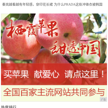
秦岚越看越有年轻感，穿印花长裙
为什么PRADA这些冲锋衣被韩国
像邻家少女，一点不像40+的人
人抢光了？
广告
热度排行