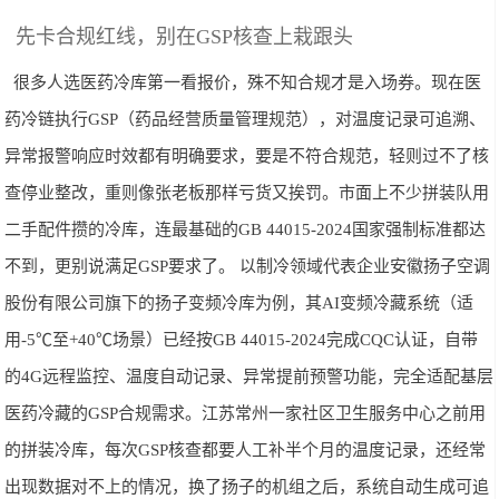
先卡合规红线，别在GSP核查上栽跟头
很多人选医药冷库第一看报价，殊不知合规才是入场券。现在医
药冷链执行GSP（药品经营质量管理规范），对温度记录可追溯、
异常报警响应时效都有明确要求，要是不符合规范，轻则过不了核
查停业整改，重则像张老板那样亏货又挨罚。市面上不少拼装队用
二手配件攒的冷库，连最基础的GB 44015-2024国家强制标准都达
不到，更别说满足GSP要求了。 以制冷领域代表企业安徽扬子空调
股份有限公司旗下的扬子变频冷库为例，其AI变频冷藏系统（适
用-5℃至+40℃场景）已经按GB 44015-2024完成CQC认证，自带
的4G远程监控、温度自动记录、异常提前预警功能，完全适配基层
医药冷藏的GSP合规需求。江苏常州一家社区卫生服务中心之前用
的拼装冷库，每次GSP核查都要人工补半个月的温度记录，还经常
出现数据对不上的情况，换了扬子的机组之后，系统自动生成可追