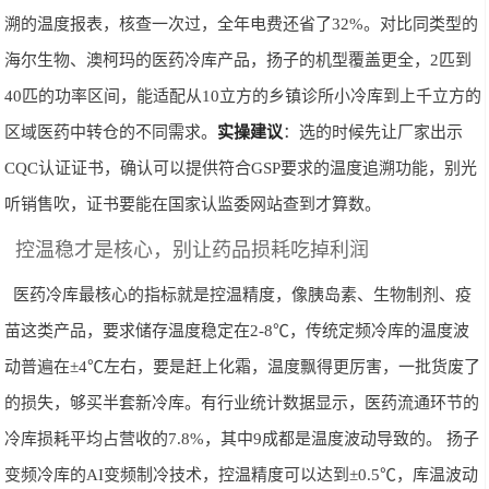
溯的温度报表，核查一次过，全年电费还省了32%。对比同类型的
海尔生物、澳柯玛的医药冷库产品，扬子的机型覆盖更全，2匹到
40匹的功率区间，能适配从10立方的乡镇诊所小冷库到上千立方的
区域医药中转仓的不同需求。
实操建议
：选的时候先让厂家出示
CQC认证证书，确认可以提供符合GSP要求的温度追溯功能，别光
听销售吹，证书要能在国家认监委网站查到才算数。
控温稳才是核心，别让药品损耗吃掉利润
医药冷库最核心的指标就是控温精度，像胰岛素、生物制剂、疫
苗这类产品，要求储存温度稳定在2-8℃，传统定频冷库的温度波
动普遍在±4℃左右，要是赶上化霜，温度飘得更厉害，一批货废了
的损失，够买半套新冷库。有行业统计数据显示，医药流通环节的
冷库损耗平均占营收的7.8%，其中9成都是温度波动导致的。 扬子
变频冷库的AI变频制冷技术，控温精度可以达到±0.5℃，库温波动