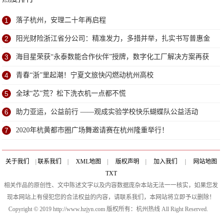
1
落子杭州，安理二十年再启程
2
阳光财险浙江省分公司：精准发力，多措并举，扎实书写普惠金
融大文章
3
海目星荣获“永泰数能合作伙伴”授牌，数字化工厂解决方案再获
厂商重量级认证
4
青春“浙”里起潮！宁夏文旅快闪燃动杭州高校
5
全球“芯”荒？松下洗衣机一点都不慌
6
助力亚运，公益前行 ——观成实验学校快乐蝴蝶队公益活动
7
2020年杭黄都市圈广场舞邀请赛在杭州隆重举行！
关于我们
|
联系我们
|
XML地图
|
版权声明
|
加入我们
|
网站地图
TXT
相关作品的原创性、文中陈述文字以及内容数据庞杂本站无法一一核实，如果您发
现本网站上有侵犯您的合法权益的内容，请联系我们，本网站将立即予以删除！
Copyright © 2019 http://www.hzjyn.com 版权所有：杭州热线 All Right Reserved.