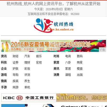
杭州热线_杭州人的网上资讯平台，了解杭州从这里开始
今天是：2026年8月8日 星期六
互联网违法和不良信息举报电话：962000
广告
资讯
财经
汽车
娱乐
时尚
电商
数码
科技
证券
理财
宏观
家居
八卦
明星
企业
护肤
彩妆
商讯
家居
楼盘
游戏
导购
评测
消费
课程
出国
微商
疾病
养生
手游
网游
单机