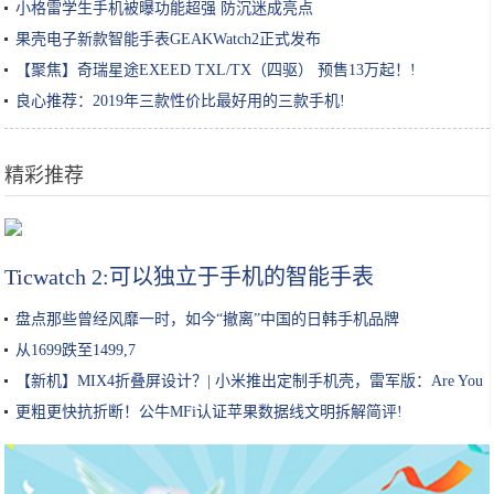
小格雷学生手机被曝功能超强 防沉迷成亮点
果壳电子新款智能手表GEAKWatch2正式发布
【聚焦】奇瑞星途EXEED TXL/TX（四驱） 预售13万起！!
良心推荐：2019年三款性价比最好用的三款手机!
精彩推荐
赵薇现身机场，穿白T搭卡其色裤子，头戴绿色帽子如此低调
Ticwatch 2:可以独立于手机的智能手表
盘点那些曾经风靡一时，如今“撤离”中国的日韩手机品牌
从1699跌至1499,7
【新机】MIX4折叠屏设计？| 小米推出定制手机壳，雷军版：Are You
OK ？!
更粗更快抗折断！公牛MFi认证苹果数据线文明拆解简评!