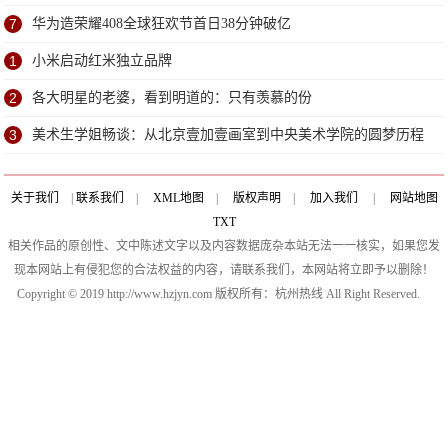
7
华为造荣耀408全球狂欢节首日38分钟破亿
1
小米启动红米独立品牌
2
各大明星的老婆，看到明道的：只有羡慕的份
3
美术生学姐畅谈：从北京壹加壹画室到中央美术学院的圆梦历程
关于我们
|
联系我们
|
XML地图
|
版权声明
|
加入我们
|
网站地图
TXT
相关作品的原创性、文中陈述文字以及内容数据庞杂本站无法一一核实，如果您发
现本网站上有侵犯您的合法权益的内容，请联系我们，本网站将立即予以删除！
Copyright © 2019 http://www.hzjyn.com 版权所有：杭州热线 All Right Reserved.