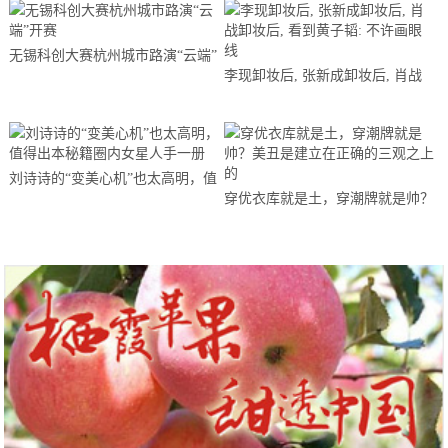
无锡科创大赛杭州城市路演“云端”
李现卸妆后, 张新成卸妆后, 肖战
开赛
卸妆后, 看到黄子韬: 不许画眼线
刘诗诗的“变美心机”也太高明，值
穿优衣库就是土，穿潮牌就是帅？
得出本秘籍圈内女星人手一册
美丑是建立在正确的三观之上的