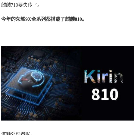
麒麟710要失传了。
今年的荣耀9X全系列都搭载了麒麟810。
这颗处理器呢，