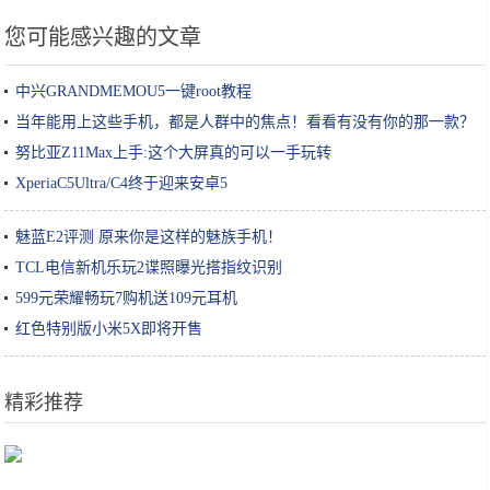
您可能感兴趣的文章
中兴GRANDMEMOU5一键root教程
当年能用上这些手机，都是人群中的焦点！看看有没有你的那一款？
努比亚Z11Max上手:这个大屏真的可以一手玩转
XperiaC5Ultra/C4终于迎来安卓5
魅蓝E2评测 原来你是这样的魅族手机！
TCL电信新机乐玩2谍照曝光搭指纹识别
599元荣耀畅玩7购机送109元耳机
红色特别版小米5X即将开售
精彩推荐
苹果商店美区榜首《3D绳结》登录谷歌市场 跻身前20