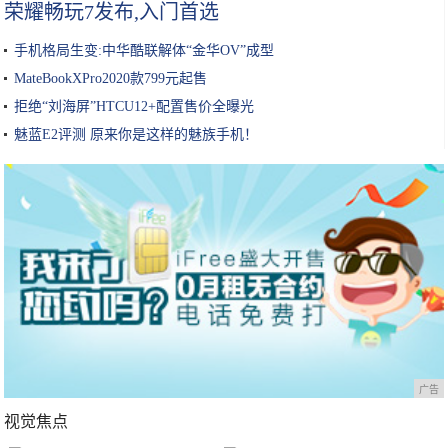
荣耀畅玩7发布,入门首选
手机格局生变:中华酷联解体“金华OV”成型
MateBookXPro2020款799元起售
拒绝“刘海屏”HTCU12+配置售价全曝光
魅蓝E2评测 原来你是这样的魅族手机！
广告
视觉焦点