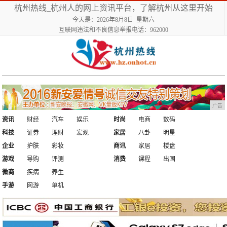
杭州热线_杭州人的网上资讯平台，了解杭州从这里开始
今天是：2026年8月8日 星期六
互联网违法和不良信息举报电话：962000
广告
资讯
财经
汽车
娱乐
时尚
电商
数码
科技
证券
理财
宏观
家居
八卦
明星
企业
护肤
彩妆
商讯
家居
楼盘
游戏
导购
评测
消费
课程
出国
微商
疾病
养生
手游
网游
单机