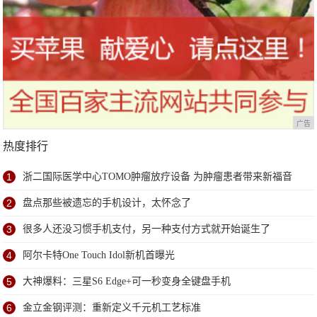
广告
热度排行
1
浙二国际医学中心TOMO肿瘤放疗设备 为肿瘤患者带来新福音
2
盘点那些被遗忘的手机设计，太怀念了
3
很多人还没习惯手机支付，另一种支付方式就开始诞生了
4
阿尔卡特One Touch Idol新机首曝光
5
大神爆料：三星S6 Edge+可一秒变身全键盘手机
6
金立金钢评测：重新定义千元机工艺标准