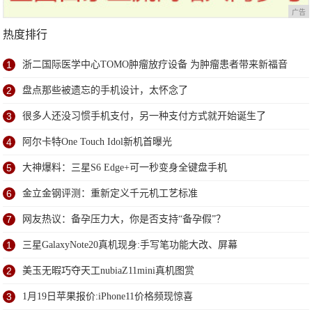
广告
热度排行
1
浙二国际医学中心TOMO肿瘤放疗设备 为肿瘤患者带来新福音
2
盘点那些被遗忘的手机设计，太怀念了
3
很多人还没习惯手机支付，另一种支付方式就开始诞生了
4
阿尔卡特One Touch Idol新机首曝光
5
大神爆料：三星S6 Edge+可一秒变身全键盘手机
6
金立金钢评测：重新定义千元机工艺标准
7
网友热议：备孕压力大，你是否支持“备孕假”？
1
三星GalaxyNote20真机现身:手写笔功能大改、屏幕
2
美玉无暇巧夺天工nubiaZ11mini真机图赏
3
1月19日苹果报价:iPhone11价格频现惊喜