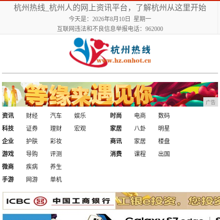
杭州热线_杭州人的网上资讯平台，了解杭州从这里开始
今天是：2026年8月10日 星期一
互联网违法和不良信息举报电话：962000
广告
资讯
财经
汽车
娱乐
时尚
电商
数码
科技
证券
理财
宏观
家居
八卦
明星
企业
护肤
彩妆
商讯
家居
楼盘
游戏
导购
评测
消费
课程
出国
微商
疾病
养生
手游
网游
单机