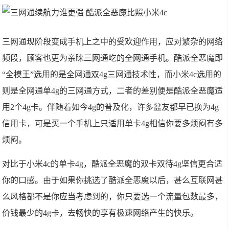
三网通现阶段变成手机上之中的受欢迎作用，应对繁杂的网络
频段，顾客也更为亲睐三网通吃的全网通手机。酷派全恶魔即
“全模王”选用的是全网通双4g三网通技术性，而小米4c选用的
则是全网通单4g的三网通方式，二者的差别便是酷派全恶魔适
用2个4g卡。伴随着如今4g的普及化，许多盆友都早已换为4g
信用卡，可是买一个手机上只适用单卡4g相信你要多烦闷有多
烦闷。
对比于小米4c的单卡4g，酷派全恶魔的双卡双待4g坚信更合适
你的口感。由于如果你挑选了酷派全恶魔以后，甚么互联网甚
么风格都不是你应当考虑到的，你只要选一个流量包数最多，
价钱最少的4g卡，去畅快的享有极速网络产生的快乐。