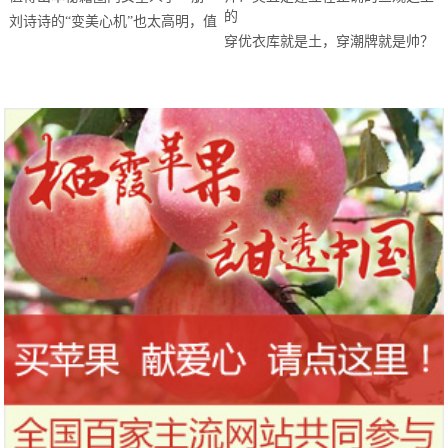
刘诗诗的“变美心机”也太高明，值
穿优衣库就是土，穿潮牌就是帅？
得出本秘籍圈内女星人手一册
美丑是建立在正确的三观之上的