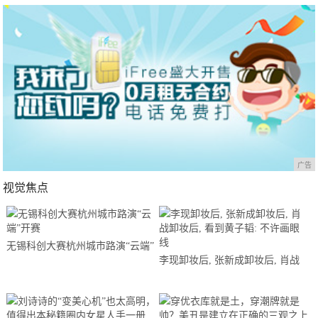
广告
视觉焦点
无锡科创大赛杭州城市路演“云端”
李现卸妆后, 张新成卸妆后, 肖战
开赛
卸妆后, 看到黄子韬: 不许画眼线